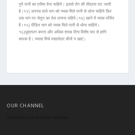
गुने पानी का एनीमा देना चाहिये। इससे रोग की तीव्रता घट जाती
है।
१२)
अपरस वाले भाग को
नमक
मिले पानी से धोना चाहिये फ़िर
उस भाग पर
जेतुन का तेल
लगाना चहिये।
१४)
खाने में नमक वर्जित
है।
१५)
पीडित भाग को नमक मिले पानी से धोना चाहिये।
१६)
धूम्रपान करना और अधिक शराब पीना विशेष रूप से हानि
कारक है। ज्यादा मिर्च मसालेदार चीजें न खाएं।
OUR CHANNEL
Subscribe Our Youtube Channel