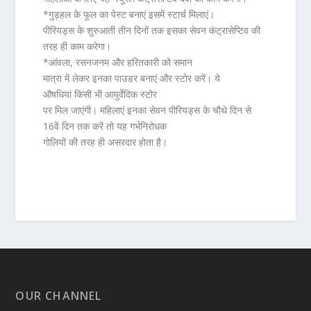
*गुड़हल के फूल का पेस्ट बनाएं इसमें स्टार्च मिलाएं।
पीरियड्स के शुरुआती तीन दिनों तक इसका सेवन कंट्रासेप्टिव की
तरह ही काम करेगा।
*आंवला, रसनजनम और हरितकारी को समान
मात्रा में लेकर इनका पाउडर बनाएं और स्टोर करें। ये
औषधियां किसी भी आयुर्वेदिक स्टोर
पर मिल जाएंगी। महिलाएं इनका सेवन
पीरियड्स के चौथे दिन से
16वें दिन
तक करें तो यह गर्भनिरोधक
गोलियों की तरह ही असरदार होता है।
OUR CHANNEL