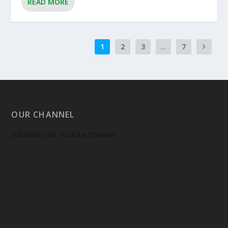
READ MORE
1
2
3
...
7
OUR CHANNEL
Subscribe Our Youtube Channel