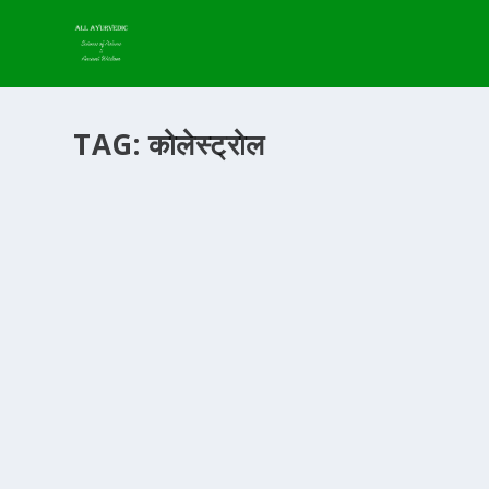
TAG:
कोलेस्ट्रोल