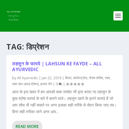
TAG:
डिप्रेशन
लहसुन के फायदे | LAHSUN KE FAYDE – ALL
AYURVEDIC
by
All Ayurvedic
|
Jan 22, 2019
|
कैंसर
,
कोलेस्ट्रोल
,
पौरुष शक्ति
,
रक्त
,
रक्त चाप (ब्लड प्रेशर)
,
ह्रदय रोग
|
0
|
आज के इस खबर में हम आपको बाबा रामदेव जी द्वारा बताए गए लहसुन के
कुछ श्रेष्ठ फायदे के बारे में बताने वाले। लहसुन खाने के इतने फायदे हैं जो
आप सोच भी नहीं सकते पर अगर इसका सही तरीके से सेवन किया जाए तब।
बिना सही तरीका जाने अगर आप...
READ MORE