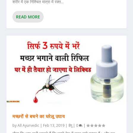
शरीर में एक निश्चित मात्रा में रक्त...
READ MORE
मच्छरों से बचने का घरेलू उपाय
by
All Ayurvedic
|
Feb 13, 2019
|
डेंगू
|
0
|