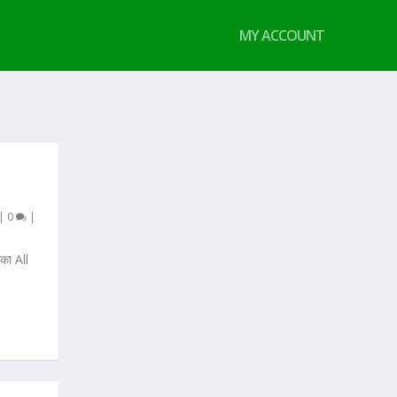
MY ACCOUNT
|
0
|
का All