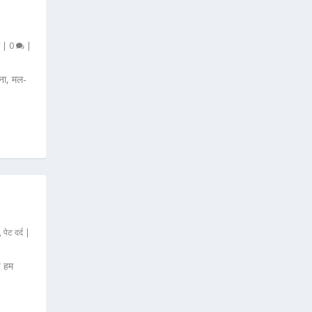
|
0
|
ना, मल-
,
पेट दर्द
|
ज हम