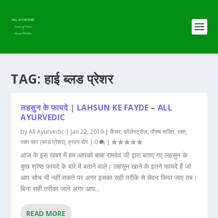
TAG:
हाई ब्लड प्रेशर
लहसुन के फायदे | LAHSUN KE FAYDE – ALL
AYURVEDIC
by
All Ayurvedic
|
Jan 22, 2019
|
कैंसर
,
कोलेस्ट्रोल
,
पौरुष शक्ति
,
रक्त
,
रक्त चाप (ब्लड प्रेशर)
,
ह्रदय रोग
|
0
|
आज के इस खबर में हम आपको बाबा रामदेव जी द्वारा बताए गए लहसुन के
कुछ श्रेष्ठ फायदे के बारे में बताने वाले। लहसुन खाने के इतने फायदे हैं जो
आप सोच भी नहीं सकते पर अगर इसका सही तरीके से सेवन किया जाए तब।
बिना सही तरीका जाने अगर आप...
READ MORE