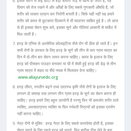
इसके सेवन से कई छोटी से बड़ी बीमारी जड़ से खत्म हो जाती है, यह
दिमाग को तेज रखने में और आँखों के लिए सबसे गुणकारी औषधि है, जो
शरीर को ताकत प्रदान कर निरोगी बनाती है। सिर्फ यही नहीं यह हमारे
शरीर को कब्ज से छुटकारा दिलवाने में भी मददगार साबित हुई है। तो आज
से ही इसका सेवन शुरू करे, इसका चूर्ण और गोलियां आसानी से मार्केट में
मिल जाती है।
हरड़ के एनिमा से अल्सेरिक कोलाइटिस जैसे रोग भी ठीक हो जाते हैं। इन
सभी रोगों के उपचार के लिए हरड़ के चूर्ण की तीन से चार ग्राम मात्रा का
दिन में दो-तीन बार सेवन जरूर करना चाहिए। कब्ज के इलाज के लिए
हरड़ को पीसकर पाउडर बनाकर या घी में सेकी हुई हरड़ की डेढ़ से तीन
ग्राम मात्रा में शहद या सैंधे नमक में मिलाकर देना चाहिए।
www.allayurvedic.org
हरड़ लीवर, स्पलीन बढ़ने तथा उदरस्थ कृमि जैसे रोगों के इलाज के लिए
लगभग दो सप्ताह तक लगभग तीन ग्राम हरड़ के चूर्ण का सेवन करना ही
चाहिए। हरड़ हमारे लिए बहुत उपयोगी है परन्तु फिर भी कमजोर शरीर वाले
व्यक्ति, अवसादग्रस्त व्यक्ति या फिर गर्भवती स्त्रियों को इसका प्रयोग
नहीं करना चाहिए।
नेत्र रोगो से मुक्ति : हरड़ नेत्र के लिए सबसे फायदेमंद होती है, इसका
सेवन करने के लिए पहले हरड़ को भुनले, फिर बारीक़ पीस लेने के बाद