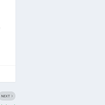
ो
NEXT