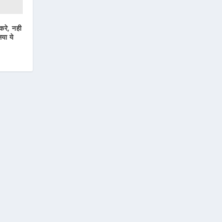
करे, नही
या ये