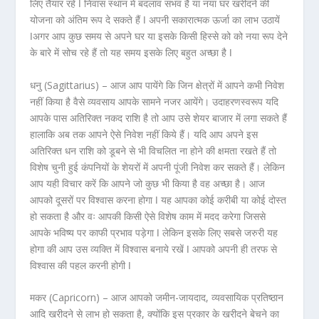
लिए तैयार रहें ǀ निवास स्थान में बदलाव संभव है या नया घर खरीदने की
योजना को अंतिम रूप दे सकते हैं ǀ अपनी सकारात्मक ऊर्जा का लाभ उठायें
ǀअगर आप कुछ समय से अपने घर या इसके किसी हिस्से को को नया रूप देने
के बारे में सोच रहे हैं तो यह समय इसके लिए बहुत अच्छा है ǀ
धनु (Sagittarius) –
आज आप पायेंगे कि जिन क्षेत्रों में आपने कभी निवेश
नहीं किया है वैसे व्यवसाय आपके सामने नजर आयेंगे। उदाहरणस्वरूप यदि
आपके पास अतिरिक्त नकद राशि है तो आप उसे शेयर बाजार में लगा सकते हैं
हालाकि अब तक आपने ऐसे निवेश नहीं किये हैं। यदि आप अपने इस
अतिरिक्त धन राशि को डूबने से भी विचलित ना होने की क्षमता रखते हैं तो
विशेष चुनी हुई कंपनियों के शेयरों में अपनी पूंजी निवेश कर सकते हैं। लेकिन
आप यही विचार करें कि आपने जो कुछ भी किया है वह अच्छा है। आज
आपको दूसरों पर विश्वास करना होगा ǀ यह आपका कोई करीबी या कोई दोस्त
हो सकता है और वः आपकी किसी ऐसे विशेष काम में मदद करेगा जिससे
आपके भविष्य पर काफी प्रभाव पड़ेगा ǀ लेकिन इसके लिए सबसे जरुरी यह
होगा की आप उस व्यक्ति में विश्वास बनाये रखें ǀ आपको अपनी ही तरफ से
विश्वास की पहल करनी होगी ǀ
मकर (Capricorn) –
आज आपको जमीन-जायदाद, व्यवसायिक प्रतिष्ठान
आदि खरीदने से लाभ हो सकता है, क्योंकि इस प्रकार के खरीदने बेचने का