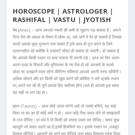
HOROSCOPE | ASTROLOGER |
RASHIFAL | VASTU | JYOTISH
मेष (Aries) –
आज आपको नकदी की कमी से जूझना पड़ सकता है। आपने
जिस पैसे की आवक के विषय में सोचा था, उसे आने में देर हो सकती है जिसके
चलते आपके कुछ भुगतान रुक सकते हैं इसे आज ही पूरा करने के लिये
प्रयत्नशील रहें क्योंकि ये रुकावटें शीघ्र ही समाप्त हो जाएंगी। हो सकता है
कि आपको किसी स्थान पर क्षमा याचना भी करनी पडे़। आज का दिन अलग
अलग तरह के विचारों और दुनियाभर के नए पैदा हो रहे अवसरों के चलते
थोडा सा उलझाने वाला रहेगा ǀविभिन्न शक्तियां आपको अपनी तरफ खीचेंगी ǀ
अधिक सोचने और हर किसी को खुश करने की कोशिश न करें ǀइसके स्थान
पर,अपने मन की ही सुनें.आपके लिए सर्वोत्तम होगा ǀभले ही आपको इस समय
यह सही ना लग रहा हो ǀ
वृषभ (Taurus) –
आज कोई उधार मांगने आऐ तो उससे बचिये, वह चाहे
मित्र या घर का ही कोई क्यों न हो। आज कोई पैसा उधार मांगे तो समझदारी
से टाल दीजिए। हां धंधे में भी किसी को ज्यादा उधार मत दीजिए। समय कुछ
बहादुरी भरे कदम उठाने का है,इसमें हिचकिये मत ǀ इसके स्थान पर ,मजबूत
फैसला लीजिये ǀ अवसरों को जाने मत दीजिये ǀइस समय विश्वास पूर्वक लिया