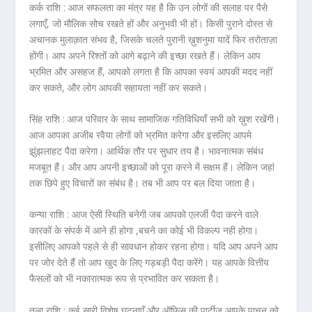
कर्क राशि :
आज सफलता का मंत्र यह है कि उन लोगों की सलाह पर पैसे
लगाएँ, जो मौलिक सोच रखते हों और अनुभवी भी हों। किसी पुराने दोस्त से
अचानक मुलाक़ात संभव है, जिसके चलते पुरानी ख़ुशनुमा यादें फिर तरोताज़ा
होंगी। आप अपने रिश्तों को आगे बढ़ाने की इच्छा रखते हैं। लेकिन आप
भ्रमित और असहज हैं, आपको लगता है कि आपका स्वयं आपकी मदद नहीं
कर सकते, और लोग आपकी सहायता नहीं कर सकते।
सिंह राशि :
आज परिवार के साथ सामाजिक गतिविधियाँ सभी को ख़ुश रखेंगी।
आज आपका अजीब रवैया लोगों को भ्रमित करेगा और इसलिए आपमे
झुंझलाहट पैदा करेगा। आर्थिक तौर पर सुधार तय है। भावनात्मक संबंध
मजबूत हैं। और आप अपनी इच्छाओं को पूरा करने में सक्षम हैं। लेकिन जहां
तक छिपे हुए विचारों का संबंध है। तब भी आप पर बल दिया जाता है।
कन्या राशि :
आज ऐसी स्थिति बनेगी जब आपको एलर्जी पैदा करने वाले
कारकों के संपर्क में आने ही होगा ,बचने का कोई भी विकल्प नही होगा।
इसीलिए आपको पहले से ही सावधान होकर रहना होगा। यदि आप अपने आप
पर जोर देते हैं तो आप खुद के लिए गड़बड़ी पैदा करेंगे। यह आपके वित्तीय
फैसलों को भी नकारात्मक रूप से प्रभावित कर सकता है।
तुला राशि :
कई सारी विशेष घटनाएँ और ऑफिस की पार्टीज आपके पाचन को