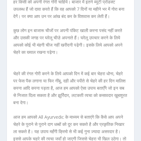
हर किसी को अपनी रंगत गोरी चाहिये। बाजार में इतने ब्‍यूटी प्रोडक्‍ट
उपलब्‍ध हैं जो दावा करते हैं कि वह आपको 7 दिनों या महीने भर में गोरा बना
देगें। पर क्‍या आप उन पर आंख बंद कर के विशवास कर लेती हैं।
कुछ लोग इन बाजारू चीजों पर अपनी पॉकेट खाली करना पसंद नहीं करते
और उसकी जगह पर घरेलू चीजे़ अपनाते हैं। घरेलू उपचार करने के लिये
आपको कोई भी मंहगी चीज नहीं खरीदनी पडे़गी। इसके लिये आपको अपने
चेहरे का ख्‍याल रखना पडे़गा।
चेहरे की रंगत गोरी करने के लिये आपको दिन में कई बार चेहरा धोना, चेहरे
पर फेस पैक लगाना या फिर नींबू, दही और पपीते से चेहरे की हर दिन मालिश
करना आदि करना पड़ता है, आज हम आपको ऐसा उपाय बताएँगे जो इन सब
से निजात दिला सकता है और झुर्रिदार, लटकती त्वचा को कसावदार ख़ूबशूरत
बना देगा।
आज हम आपको
All Ayurvedic
के माध्यम से बताएंगे कि
कैसे आप अपने
चेहरे के पुराने से पुराने दाग धब्बों को दूर
कर सकते है और प्रकृतिक निखार
ला सकते है। यह उपाय महँगी क्रिमो से भी कई गुना ज़्यादा असरदार है।
इससे आपके चहरे की त्वचा जवाँ हो जाएगी जिससे चेहरा भी खिल उठेगा। तो