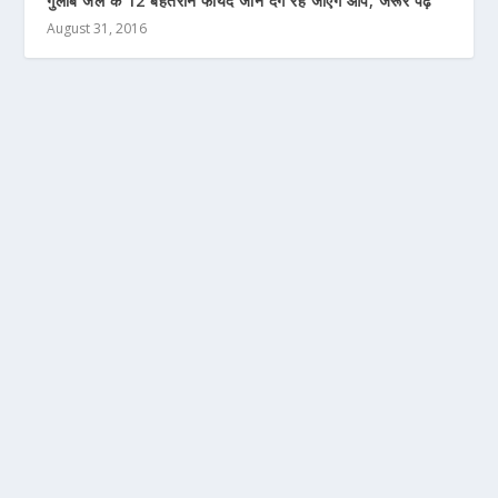
गुलाब जल के 12 बेहतरीन फायदे जान दंग रह जाएंगे आप, जरूर पढ़े
August 31, 2016