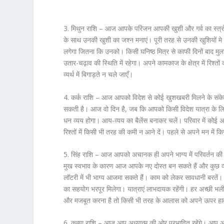
3. मिथुन राशि –
आज आपके परिजन आपकी खुशी और गर्व का स्त्रोत
के साथ उनकी खुशी का जश्न मनाएं। पूरी तरह से उनकी खुशियों म
लगेगा जितना कि उनको। किसी घनिष्ठ मित्र से काफी दिनों बाद मुलाक
उतार-चढ़ाव की स्थिति में रहेगा। अपने कामकाज के क्षेत्र में रिश्
व्यर्थ में बिगाड़ते न चले जाएँ।
4. कर्क राशि –
आज आपको विदेश से कोई खुशखबरी मिलने के संकेत ह
सकती है। आज वो दिन है, जब कि आपको किसी विदेश यात्रा के लिए ज
धन व्यय होगा। आय-व्यय का बैलेंस बनाकर चलें। परिवार में कोई अ
रिश्तों में किसी भी तरह की कमी न आने दें। पहले से अपने मन में
5. सिंह राशि –
आज आपको अचानक ही अपने भाग्य में परिवर्तन की 
मुख स्वभाव के कारण आज आपके नए दोस्त बन सकते हैं और कुछ व
लॉटरी में भी भाग्य आजमा सकते हैं। काम को लेकर सावधानी बरतें। 
का सहयोग भरपूर मिलेगा। यात्राएं लाभदायक रहेंगी। हर अच्छी भली 
और मजबूत करना है तो किसी भी तरह के आलास को अपने ऊपर हावी
6. कन्या राशि –
आज आप अध्यात्म की ओर प्रभावित रहेंगे। आप अ