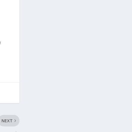
य
न
NEXT