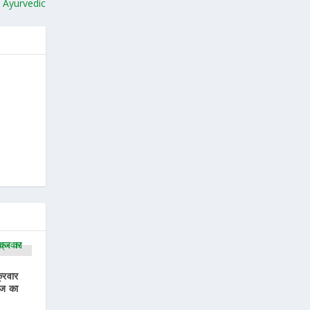
l Ayurvedic
्रवार
ज का