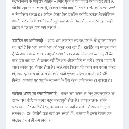
मेटाबोलिज्म के अनुसार आहार –
हमारे गु्रप में एक दोस्त ऐसा जरूर होता है,
जो कि खूब खाना खाता है, लेकिन उसके बाद भी अपने शरीर को स्लिम करने
में नियंत्रित करता है। लेकिन कैसे? ऐसा इसलिए क्योंकि उनका मेटाबोलिज्म
आपके शरीर के मेटाबोलिज्म के मुकाबले काफी तेजी से काम करता है। यही
कारण है कि वह मोटे नहीं होती हैं।
डाइटिंग का अर्थ समझें –
अगर आप डाइटिंग कर रहे/रही हैं तो इसका मतलब
यह नहीं है कि आप अपने आप को भूखा रख रही हैं। डाइटिंग का मतलब होता
है कि आप स्वस्थ खाना खाएं और अपने साइज को नियंत्रण करें। इसी के
साथ इस बात का भी ख्याल रखें कि आप ओवरइटिंग ना करें। क्रेश डाइट में
जाना काफी बुरा विचार होता है। चाहे आप कितना भी वजन कम करना चाहते
हो, आप इस बात को जान लें कि आपको इसका परिणाम काफी धीरे-धीरे
मिलेगा, अन्यथा यह आपके स्वास्थ्य के लिए बहुत हानिकारक हो सकता है।
पौष्टिक आहार को प्राथमिकता दे –
वजन कम करने के लिए एक्‍सरसाइज के
साथ-साथ पौष्टिक आहार बहुत महत्‍वपूर्ण होता है। एक्‍सरसाइज- शक्ति
प्रशिक्षण और कार्डियोवैस्कुलर व्‍यायाम के सही तालमेल से आप सप्‍ताह में
लगभग 3000 कैलोरी तक खर्च कर सकते हैं। वास्‍तव में इससे केवल एक
पाउएड वजन ही कम होता है।