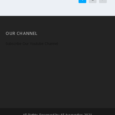
OUR CHANNEL
Subscribe Our Youtube Channel
All Rights Reserved by All Ayurvedics 2021