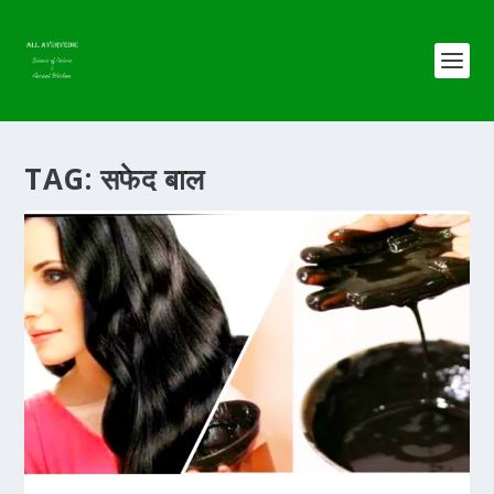
TAG:
सफेद बाल