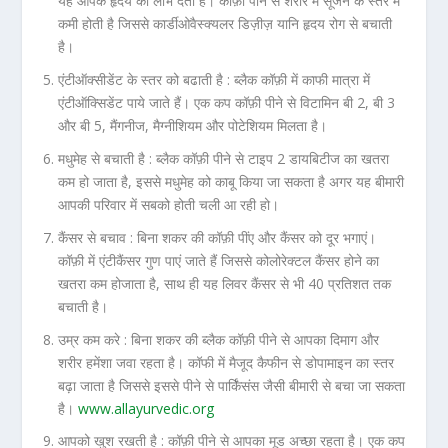
यह आपके हृदय को लाभ देती है। कॉफ़ी पीने से शरीर में सूजन के स्तर में
कमी होती है जिससे कार्डीओवैस्क्यलर डिज़ीज़ यानि हृदय रोग से बचाती
है।
एंटीऑक्सीडेंट के स्तर को बढाती है :
ब्लैक कॉफ़ी में काफी मात्रा में
एंटीऑक्सिडेंट पाये जाते हैं। एक कप कॉफ़ी पीने से विटामिन बी 2, बी 3
और बी 5, मैंगनीज, मैग्नीशियम और पोटेशियम मिलता है।
मधुमेह से बचाती है :
ब्लैक कॉफ़ी पीने से टाइप 2 डायबिटीज का खतरा
कम हो जाता है, इससे मधुमेह को काबू किया जा सकता है अगर यह बीमारी
आपकी परिवार में सबको होती चली आ रही हो।
कैंसर से बचाव :
बिना शकर की कॉफ़ी पींए और कैंसर को दूर भगाएं।
कॉफ़ी में एंटीकैंसर गुण पाएं जाते हैं जिससे कोलोरेक्टल कैंसर होने का
खतरा कम होजाता है, साथ ही यह लिवर कैंसर से भी 40 प्रतिशत तक
बचाती है।
उम्र कम करे :
बिना शकर की ब्लैक कॉफ़ी पीने से आपका दिमाग और
शरीर हमेंशा जवा रहता है। कॉफी में मैजूद कैफीन से डोपामाइन का स्तर
बढ़ा जाता है जिससे इससे पीने से पार्किंसंस जैसी बीमारी से बचा जा सकता
है।
www.allayurvedic.org
आपको खुश रखती है :
कॉफ़ी पीने से आपका मूड अच्छा रहता है। एक कप