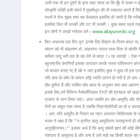
अभी तक तो इन दुष्टों के द्वारा कहा जाता था कि मुँह में जख्म न
संस्कृति द्रोही इसी संदर्भ में मुखमैथुन की भी वकालत करते हैं कि
तथ्यों मे रोज सुबह शाम यह फेरबदल इसलिए हो जाती है कि गरीब र
इसलिए चित भी उनकी और पट भी उनकी । कुछ समय पहले तक कहा जा
इन लोगों ने लाखों गर्भपात करे।
www.allayurvedic.org
फिर अचानक एक दिन पुन: इनके लिए विज्ञान के नियम बदल गए त
संतान को भी संक्रमण हो ,संक्रमण-ग्रस्त माता पिता से संतति
कथित जादू भरी दवा के खा लेने से मात्र 1ऽ रह जाताहै । ऐसा
बहुराष्ट्रीय कंपनियाँ इसका उत्पादन करके भारत पाकिस्तान बांग
जो बाजार बनाए गए हैं खो न जाएं इसलिए कुछ न कुछ तो इस प्र
यदि कफ के कोप के कारण कोई व्याधि उत्पंन हो गयी है तो आप 
दोष कुपित हैं और व्यक्ति-दोष-काल के अनुसार क्या-क्या आवरण हो
इसके लिए हमें विभिन्न पैथोलॉजिकल टैस्टों की श्रंखला को ख
प्रकार से जान लिया जाए। आज जबकि हर ओर आयुर्वेद और योग की 
रोगों का समूल नाश संभव है जबकि निदानऐलोपैथी का हो व उपचार 
। अत: यदि आयुर्वेद के निदान का गहन अध्ययन चिकित्सक के पा
चरक ने कहा है कि
“”न ह्रस्ति खलु आयुर्वेदस्य पारम्वृत्स्नो ही लो
अनुगृहितव्यम्।””
इसका अर्थ है कि आयु संबंधी ज्ञान की कोई सीमा नह
यशप्रद है आयुप्रद है और धन्य है उसे चाहे वह किसी शत्रु का