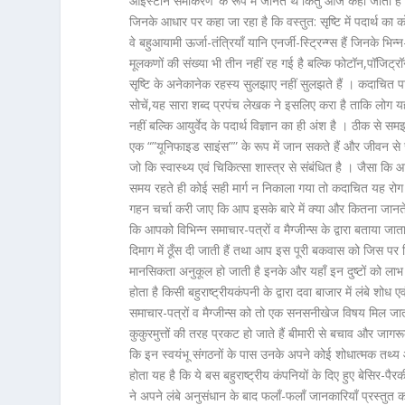
आइंस्टीन समीकरण’ के रूप में जानते थे किंतु आज कहा जाता है कि
जिनके आधार पर कहा जा रहा है कि वस्तुत: सृष्टि में पदार्थ का क
वे बहुआयामी ऊर्जा-तंत्रियाँ यानि एनर्जी-स्ट्रिन्ग्स हैं जिनके भिन
मूलकणों की संख्या भी तीन नहीं रह गई है बल्कि फोटॉन,पॉजिट
सृष्टि के अनेकानेक रहस्य सुलझाए नहीं सुलझते हैं । कदाचित 
सोचें,यह सारा शब्द प्रपंच लेखक ने इसलिए करा है ताकि लोग य
नहीं बल्कि आयुर्वेद के पदार्थ विज्ञान का ही अंश है । ठीक से सम
एक “”यूनिफाइड साइंस”” के रूप में जान सकते हैं और जीवन से सं
जो कि स्वास्थ्य एवं चिकित्सा शास्त्र से संबंधित है । जैसा
समय रहते ही कोई सही मार्ग न निकाला गया तो कदाचित यह र
गहन चर्चा करी जाए कि आप इसके बारे में क्या और कितना जानते ह
कि आपको विभिन्न समाचार-पत्रों व मैग्जीन्स के द्वारा बताया जा
दिमाग में ठूँस दी जाती हैं तथा आप इस पूरी बकवास को जिस पर 
मानसिकता अनुकूल हो जाती है इनके और यहाँ इन दुष्टों को लाभ
होता है किसी बहुराष्ट्रीयकंपनी के द्वारा दवा बाजार में लंबे शो
समाचार-पत्रों व मैग्जीन्स को तो एक सनसनीखेज विषय मिल जाता 
कुकुरमुत्तों की तरह प्रकट हो जाते हैं बीमारी से बचाव और जाग
कि इन स्वयंभू संगठनों के पास उनके अपने कोई शोधात्मक तथ्य और
होता यह है कि ये बस बहुराष्ट्रीय कंपनियों के दिए हुए बेसिर-पैर
ने अपने लंबे अनुसंधान के बाद फलाँ-फलाँ जानकारियाँ प्रस्तुत कर