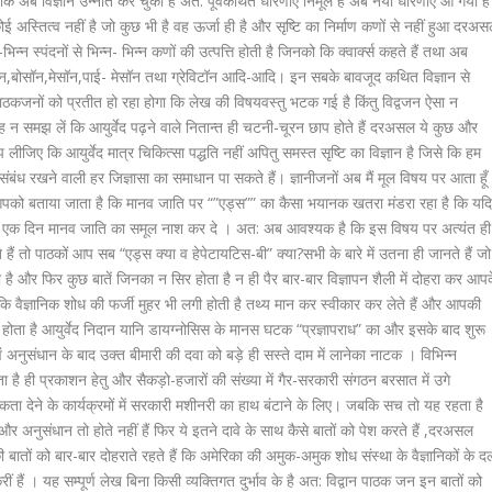
 अब विज्ञान उन्नति कर चुका है अत: पूर्वकथित धारणाएं निर्मूल हैं अब नयी धारणाएं आ गयी हैं
ोई अस्तित्व नहीं है जो कुछ भी है वह ऊर्जा ही है और सृष्टि का निर्माण कणों से नहीं हुआ दरअ
्न-भिन्न स्पंदनों से भिन्न- भिन्न कणों की उत्पत्ति होती है जिनको कि क्वार्क्स कहते हैं तथा अब
्रॉन,बोसॉन,मेसॉन,पाई- मेसॉन तथा ग्रेविटॉन आदि-आदि। इन सबके बावजूद कथित विज्ञान से
पाठकजनों को प्रतीत हो रहा होगा कि लेख की विषयवस्तु भटक गई है किंतु विद्वजन ऐसा न
ह न समझ लें कि आयुर्वेद पढ़ने वाले नितान्त ही चटनी-चूरन छाप होते हैं दरअसल ये कुछ और
झ लीजिए कि आयुर्वेद मात्र चिकित्सा पद्धति नहीं अपितु समस्त सृष्टि का विज्ञान है जिसे कि हम
बंध रखने वाली हर जिज्ञासा का समाधान पा सकते हैं। ज्ञानीजनों अब मैं मूल विषय पर आता हूँ
 कि आपको बताया जाता है कि मानव जाति पर “”एड्स”” का कैसा भयानक खतरा मंडरा रहा है कि यद
ोग एक दिन मानव जाति का समूल नाश कर दे । अत: अब आवश्यक है कि इस विषय पर अत्यंत ही
ैं तो पाठकों आप सब “एड्स क्या व हेपेटायटिस-बी” क्या?सभी के बारे में उतना ही जानते हैं जो
ता है और फिर कुछ बातें जिनका न सिर होता है न ही पैर बार-बार विज्ञापन शैली में दोहरा कर आप
कि वैज्ञानिक शोध की फर्जी मुहर भी लगी होती है तथ्य मान कर स्वीकार कर लेते हैं और आपकी
 होता है आयुर्वेद निदान यानि डायग्नोसिस के मानस घटक “प्रज्ञापराध” का और इसके बाद शुरू
ध एवं अनुसंधान के बाद उक्त बीमारी की दवा को बड़े ही सस्ते दाम में लानेका नाटक । विभिन्न
है ही प्रकाशन हेतु और सैकड़ो-हजारों की संख्या में गैर-सरकारी संगठन बरसात में उगे
रूकता देने के कार्यक्रमों में सरकारी मशीनरी का हाथ बंटाने के लिए। जबकि सच तो यह रहता है
 अनुसंधान तो होते नहीं हैं फिर ये इतने दावे के साथ कैसे बातों को पेश करते हैं ,दरअसल
की बातों को बार-बार दोहराते रहते हैं कि अमेरिका की अमुक-अमुक शोध संस्था के वैज्ञानिकों के द
ीं हैं । यह सम्पूर्ण लेख बिना किसी व्यक्तिगत दुर्भाव के है अत: विद्वान पाठक जन इन बातों को