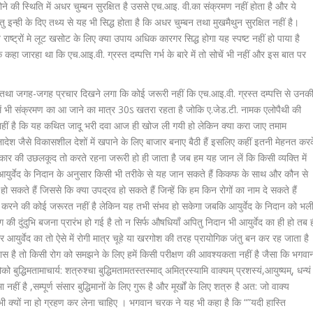
 होने की स्थिति में अधर चुम्बन सुरक्षित है उससे एच.आइ. वी.का संक्रमण नहीं होता है और ये
ंतु इन्ही के दिए तथ्य से यह भी सिद्ध होता है कि अधर चुम्बन तथा मुखमैथुन सुरक्षित नहीं है।
ाष्ट्रों मे लूट खसोट के लिए क्या उपाय अधिक कारगर सिद्ध होगा यह स्पष्ट नहीं हो पाया है
रहा था कि एच.आइ.वी. ग्रस्त दम्पत्ति गर्भ के बारे में तो सोचें भी नहीं और इस बात पर
था जगह-जगह प्रचार दिखने लगा कि कोई जरूरी नहीं कि एच.आइ.वी. ग्रस्त दम्पत्ति से उनक
 में भी संक्रमण का आ जाने का मात्र 30ऽ खतरा रहता है जोकि ए.जेड.टी. नामक एलोपैथी की
 नहीं है कि यह कथित जादू भरी दवा आज ही खोज ली गयी हो लेकिन क्या करा जाए तमाम
्लादेश जैसे विकासशील देशों में खपाने के लिए बाजार बनाए बैठी हैं इसलिए कहीं इतनी मेहनत कर
कार की उछलकूद तो करते रहना जरूरी हो ही जाता है जब हम यह जान लें कि किसी व्यक्ति में
आयुर्वेद के निदान के अनुसार किसी भी तरीके से यह जान सकते हैं किकफ के साथ और कौन से
 सकते हैं जिससे कि क्या उपद्रव हो सकते हैं जिन्हें कि हम किन रोगों का नाम दे सकते हैं
ड़ा करने की कोई जरूरत नहीं है लेकिन यह तभी संभव हो सकेगा जबकि आयुर्वेद के निदान को भल
दुंदुभि बजना प्रारंभ हो गई है तो न सिर्फ औषधियाँ अपितु निदान भी आयुर्वेद का ही हो तब 
आयुर्वेद का तो ऐसे में रोगी मात्र चूहे या खरगोश की तरह प्रायोगिक जंतु बन कर रह जाता है
स है तो किसी रोग को समझने के लिए हमें किसी परीक्षण की आवश्यकता नहीं है जैसा कि भगवा
को बुद्धिमतामाचार्य: शत्रुश्चा बुद्धिमतामतस्तस्माद् अमित्रस्यामि वाक्यम् प्रशस्यं,आयुष्यम्, धन्यं
ीं है ,सम्पूर्ण संसार बुद्धिमानों के लिए गुरू है और मूर्खों के लिए शत्रु है अत: जो वाक्य
 भी क्यों ना हो ग्रहण कर लेना चाहिए । भगवान चरक ने यह भी कहा है कि
“”यदी हास्ति