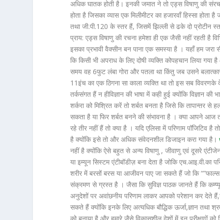
अधिक घातक होती है। इनकी जमात ने तो एड्स विषाणु की संरचन
होता है जिसका व्यास एक मिलीमीटर का हजारवाँ हिस्सा होता है जो
तथा जी.पी.120 के स्तर हैं, जिसमें झिल्ली से ढके दो प्रोटीन स
प्राय: एड्स विषाणु की रचना हमेशा ही एक जैसी नहीं रहती है विभि
इसका प्रभावी वैक्सीन बन पाना एक समस्या है । यहाँ हम जरा 
कि किसी भी अपराध के लिए दोषी व्यक्ति कोपहचान लिया गया ह
समय वह 6फुट लंबा गोरा और पतला था किंतु जब उसने बलात्का
11इंच का एक ठिगना सा काला व्यक्ति था तो इस सब विवरणके दे
तर्कसंगत हैं न हीविज्ञान की भाषा में कही हुई क्योंकि विज्ञा
शर्करा को मिश्रित करें तो शर्बत बनता है जिसे कि तापान्तर से ह
सकता है या फिर शर्बत बनने की संभावना है । क्या आपने आज तक 
रहे तीर नहीं हैं तो क्या है । यदि एलिसा में परिणाम पॉजिटिव है
है क्योंकि इसे तो और अधिक संवेदनशील डिजाइन करा गया है।
नहीं है क्योंकि ऐसे बहुत से अन्य विषाणु , जीवाणु एवं दूसरे एंटीज
या इम्यून सिस्टम एंटीबॉडीज़ बना देता है जोकि एच.आइ.वी.का प
शरीर में बरसों बरस या आजीवन पाए जा सकते हैं जो कि “”फाल्स
संक्रमण से ग्रस्त है । जैसा कि सुविज्ञ पाठक जानते हैं कि कम्प्य
अनुदेशों पर अवांछनीय परिणाम लाकर आपको परेशान कर देते हैं,ये
सकते हैं क्योंकि इनके लिए अत्यधिक बौद्धिक ऊर्जा,ज्ञान तथा 
को बनाया है और हमारे जैसे विकासशील देशों में इन परीक्षण