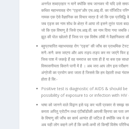
अनर्गल शब्दप्रहार न मानें क्योंकि सच जानकर भी यदि उसे सम
कथित महाभयावह रोग “एड्स”और एच.आइ.वी. का पॉजिटिव परिणाम आ
नामक एक ऐसे वैज्ञानिक का विचार मात्र है जो कि एक प्रसिद्धि के भ
जब एड्स का नाम शोध के क्षेत्र में आया तो इसने तुरंत पाला 
जो कि एक विषाणु है जिसे एच.आइ.वी. का नाम दिया गया जबकि 
झूठ की पोल खोलते हैं जिस पर एक विशेष लॉबी ने वैज्ञानिकता 
बहुप्रचारित महाभयावह रोग “एड्स” की जाँच का प्राथमिक टेस
शनै:-शनै: कस जाएगा और आप तड़प-तड़प कर मर जाएंगे फिर इसके
जिस पाश में जकड़े हैं वह यमराज का पाश ही है या बस एक साधार
विश्वसनीयता कितने पानी में है । अब जरा आप लोग इस परीक्षण के 
अंग्रेजी का प्रयोग करा जाता है जिससे कि हम देहाती तथा गंवा
होता है कि:-
Positive test is diagnostic of AIDS & should b
possibility of exposure to or infection with HI
भाषा को जानने वाले विद्वान इसे पढ़ कर भली प्रकार से समझ सक
करता अपितु प्रोटीन तथा एंटीबॉडीकी आपसी क्रिया का पता लगाते
के विषाणु की जाँच का कार्य अत्यंत ही जटिल है क्योंकि जब ये कथ
अब यही लोग कहने लगे हैं कि कभी-कभी तो किन्हीं विशेष परिस्थिति