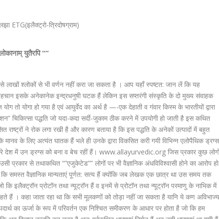
उलझा ETG(इलैक्ट्रो-त्रिदोषग्राम)
 श्लोकानाम् युतैरपि “”
से लाखों श्लोकों से भी वर्णन नहीं करा जा सकता है । आप यहाँ स्पष्टत: जान लें कि यह
 पहचान इसके अनेकानेक इन्द्रधनुषी घटक हैं लेकिन इस सप्तरंगी संस्कृति के दो मुख्य संवाहक
 योग तो योगा हो गया है एवं आयुर्वेद का अर्थ है —-एक देहाती व गंवार किस्म के भारतीयों द्वारा
शन” चिकित्सा पद्धति जो यदा-कदा सर्दी-जुकाम ठीक करने में उपयोगी हो जाती है इस कथित
ित राष्ट्रों ने रोक लगा रखी है और कारण बताया है कि इस पद्धति के अनेकों उत्पादों में बहुत
ि मानव के लिए अत्यंत घातक हैं भले ही उनके द्वारा विकसित करी गयी विभिन्न एलोपैथिक ड्रग्
हमारे देश में उन ड्रग्स को बना व बेच रहीं हैं। www.allayurvedic.org जिस प्रकार कुछ लोगो
 उसी प्रकार से तथाकथित “”एजुकेटेड”” लोगों पर भी वैज्ञानिक अंधविविश्वासी होने का आरोप हो
कि समस्त वैज्ञानिक मान्यताएं पूर्णत: सत्य हैं क्योंकि जब लेखक एक छात्र था उस समय तक
ि इलैक्ट्रॉन प्रोटॉन तथा न्यूट्रॉन हैं व इनमें से प्रोटॉन तथा न्यूट्रॉन परमाणु के नाभिक में
े रहते हैं । कहा जाता रहा था कि सभी मूलकणों को तोड़ा नहीं जा सकता है यानि ये कण अविभाज्
ा पदार्थ का ऊर्जा के रूप में परिवर्तन एक निश्चित समीकरण के आधार पर होता है जो कि हम