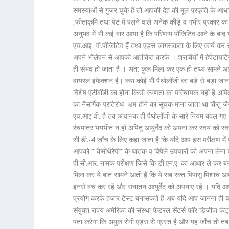
समस्याओं से गुजर चुके हैं तो आपकी देह की मूल प्रकृति के आ
,फीताकृमि तथा पेट में पलने वाले अनेक कीड़े व गंभीर प्रकार 
अनुभव में भी कई बार आया है कि परिणाम पॉजिटिव आने के बाद भी ल
एच.आइ. वी.पॉजिटिव हैं तथा एड्स जागरूकता के लिए कार्य कर रहे
अपने भोलेपन से आपको आतंकित करके । शराबियों में हेपेटायटिस
ही संभव हो जाता है । अत: कुल मिला कर एक ही तथ्य सामने आता
वायरल इंफेक्शन है। क्या कोई भी पैथोलॉजी का बड़े से बड़ा जा
विशेष एंटीबॉडी का होना किसी रूग्णता का परिचायक नहीं है अपित
का नैसर्गिक प्रतिरोध -क्षम होने का सूचक माना जाता था किंतु 
एच.आइ.वी. है तब अचानक ही पैथोलॉजी के सारे नियम बदल गए
रंचमात्र भयभीत न हों अपितु आयुर्वेद को अपना कर स्वयं को 
सी.डी.-4 जाँच के लिए कहा जाता है कि यदि आप इस परीक्षण में एक
आपको “”कैमोथैरेपी””के घातक व विषैले उपचारों को अपना लेना 
पी.सी.आर. नामक परीक्षण जिसे कि डी.एन.ए. का आधार ले कर बन
मिला कर ये बात सामने आती है कि ये सब रक्त पिपासु पिशाच
इनसे बच कर रहें और सनातन आयुर्वेद को अपनाए रहें । यदि आप जा
प्रयोग करके हजार टेस्ट बनासकते हैं अब यदि आप जानना ही चाह
संयुक्त राज्य अमेरिका की संस्था फेडरल सेंटर्स फॉर डिज़ीज कं
पता करेगा कि अमुक रोगी एड्स से ग्रस्त है और यह जाँच तो तब