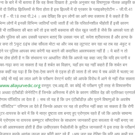
ा के बारे में भी बताया है कि वह कैसा दिखता है ,इनके अनुसार यह विषाणुएक गोलक आकृति क
 दो लिपिड झिल्लियों से घिरा होता है इस झिल्ली में दो प्रकार के ग्लाइकोप्रोटीन – जी.पी.41
्तर हैं – पी.18 तथा पी.24 । अब देखिए कि इन लोगों का आगे क्या वक्तव्य है ये कहते हैं कि
न्न लोगों में इनकी विभिन्न जातियाँ पायी जाती हैं जो कि परिवर्तनशील भीहोती हैं इसी कारण
सी भी तार्किकता की बात करें तो इस सारी बकवास की पोल खुल जाती है जैसे कि आपको पता हो
ै और पुलिस को आप उसकी पहचान बताएं कि उसका नाम डॉ. रूपेश श्रीवास्तव है और हत्या के
र करा तो 5फुट 6इंच लंबा साँवला मोटा था और जब वह लूटपाट कर रहा था तब वह 4फुट व
ने पर पुलिस आपका क्या करेगी यह बताने की कदाचित आवश्यकता नहीं है । ये बातें न तो
न की भाषा ठोस होती है न कि संभावना पर आधारित जैसे कि आपसे यह कहा जाए कि यदि हम पानी व
ल्का-गाढ़ा करा जा सकता है यह है शर्बत का विज्ञान, यहाँ हम यह नहीं कहते हैं कि शर्बत बन
कहीं यह पढ़ा है कि ऐसा-ऐसा करने से एड्स हो ही जाता है तो क्या ये सब अंधेरे में चलाए जा
 तो कोई भी माई का लाल आगे के परीक्षण वेस्टर्न ब्लॉट को आपके विरोध में आने से नहीं रोक सकता
www.allayurvedic.org
वस्तुत: एच.आइ.वी. का कोई भी परीक्षण पूरी तरह से विश्वसनीय
ेन अथवा एंटीबॉडी जेनेरेटिंग हैं जिनके अस्तित्त्व में होने के कारण जीवित देह की प्रतिरक्षा प्रणाल
रिणाम पॉजिटिव ला देता है । सच तो यह है कि उन एंटीबॉडीज़ और पुराने विषाणुओं के अवशेष
 पॉजिटिव”” परिणाम ला देते हैं जिनके आधार पर यह तो हरगिज नहीं कहा जा सकता है कि रोगी
ूटर-वायरस के बारे में कि ये मात्र दुष्टता वश बनाए हुए प्रोग्राम रहते हैं जो कि आपके सामान्य
 प्रोग्राम या वायरस कम्प्यूटर सॉफ्टवेयर के साधारण जानकारों द्वारा सरलता से नहीं बनाए जा
श्रम की आवश्यकता होती है ठीक उसीप्रकार पैथोलॉजी के कुटिल जानकारों ने इस तरह के परीक्षणो
ों को डिजाइन करके आतंक उपजा कर चाँदी काट रहे हैं ।आप जरा यह देखिए कि यदि आप कभी इन