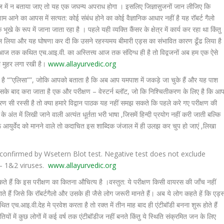
ाज में न बताया जाए तो यह एक जघन्य अपराध होगा । इसलिए जिज्ञासुजनों जान लीजिए कि
ने का आपस में सत्यत: कोई संबंध होने का कोई वैज्ञानिक आधार नहीं है यह रॉबर्ट गैलो
ूखे के रूप में जाना जाता रहा है । पहले यही व्यक्ति कैंसर के क्षेत्र में कार्य कर रहा था किंतु
बदल लिया और यह घोषणा कर दी कि उसने रहस्यमय बीमारी एड्स का संभावित कारण ढूँढ लिया है
आज तक कथित एच.आइ.वी. का अस्तित्त्व आज तक संदिग्ध ही है तो विद्वजनों अब हम एक ऐसे
की मुहर लगा रखी है।
www.allayurvedic.org
्ट है “”एलिसा””, जोकि आपको बताता है कि अब आप यमपाश में जकड़े जा चुके हैं और यह पाश
 बाद करा जाता है एक और परीक्षण – वेस्टर्न ब्लॉट, जो कि निश्चितीकरण के लिए है कि आ
ण सी रस्सी है तो क्या हमारे विद्वान पाठक यह नहीं समझ सकते कि पहले करे गए परीक्षण की
अंत में लिखी जाने वाली अत्यंत धूर्तता भरी भाषा ,जिसमें हिन्दी प्रयोग नहीं करी जाती बल्कि
रू आयुर्वेद को मानने वाले तो कदाचित इस शाब्दिक जंजाल में ही उलझ कर चुप हो जाएं ,लिखा
e confirmed by Wsetern Blot test. Negative test does not exclude
V – 1&2 viruses.
www.allayurvedic.org
ते हैं कि इस परीक्षण का कितना औचित्य है ।वस्तुत: ये परीक्षण किसी वायरस की जाँच नहीं
 हैं जिसे कि रॉबर्टगैलो और उसके ही जैसे लोग जरूरी मानते हैं। अब ये लोग कहते हें कि एड्
ित एच.आइ.वी.देह मे प्रवेश करता है तो रक्त में तीन माह बाद ही एंटीबॉडी बनना शुरू होते हैं
यों में कुछ लोगों में कई वर्ष तक एंटीबॉडीज नहीं बनते किंतु ये स्थिति संक्रमित जन के लिए