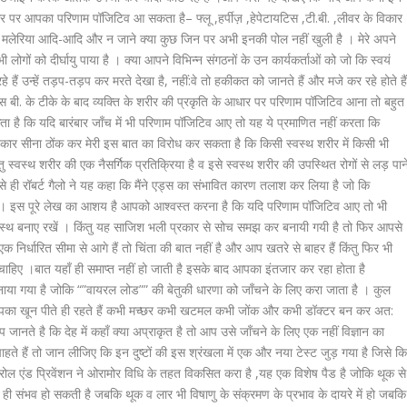
धार पर आपका परिणाम पॉजिटिव आ सकता है– फ्लू ,हर्पीज़ ,हेपेटायटिस ,टी.बी. ,लीवर के विकार
का मलेरिया आदि-आदि और न जाने क्या कुछ जिन पर अभी इनकी पोल नहीं खुली है । मेरे अपने
ोगों को दीर्घायु पाया है । क्या आपने विभिन्न संगठनों के उन कार्यकर्ताओं को जो कि स्वयं
 हैं उन्हें तड़प-तड़प कर मरते देखा है, नहीं:वे तो हकीकत को जानते हैं और मजे कर रहे होते है
 बी. के टीके के बाद व्यक्ति के शरीर की प्रकृति के आधार पर परिणाम पॉजिटिव आना तो बहुत
 है कि यदि बारंबार जाँच में भी परिणाम पॉजिटिव आए तो यह ये प्रमाणित नहीं करता कि
नकार सीना ठोंक कर मेरी इस बात का विरोध कर सकता है कि किसी स्वस्थ शरीर में किसी भी
ु स्वस्थ शरीर की एक नैसर्गिक प्रतिक्रिया है व इसे स्वस्थ शरीर की उपस्थित रोगों से लड़ पान
जैसे ही रॉबर्ट गैलो ने यह कहा कि मैंने एड्स का संभावित कारण तलाश कर लिया है जो कि
 । इस पूरे लेख का आशय है आपको आश्वस्त करना है कि यदि परिणाम पॉजिटिव आए तो भी
स्वस्थ बनाए रखें । किंतु यह साजिश भली प्रकार से सोच समझ कर बनायी गयी है तो फिर आपसे
 निर्धारित सीमा से आगे हैं तो चिंता की बात नहीं है और आप खतरे से बाहर हैं किंतु फिर भी
चाहिए ।बात यहाँ ही समाप्त नहीं हो जाती है इसके बाद आपका इंतजार कर रहा होता है
ाया गया है जोकि “”वायरल लोड”” की बेतुकी धारणा को जाँचने के लिए करा जाता है । कुल
 आपका खून पीते ही रहते हैं कभी मच्छर कभी खटमल कभी जोंक और कभी डॉक्टर बन कर अत:
नते है कि देह में कहाँ क्या अप्राकृत है तो आप उसे जाँचने के लिए एक नहीं विज्ञान का
ते हैं तो जान लीजिए कि इन दुष्टों की इस श्रंखला में एक और नया टेस्ट जुड़ गया है जिसे क
ट्रोल एंड प्रिवेंशन ने ओरामोर विधि के तहत विकसित करा है ,यह एक विशेष पैड है जोकि थूक से
 ही संभव हो सकती है जबकि थूक व लार भी विषाणु के संक्रमण के प्रभाव के दायरे में हो जबकि