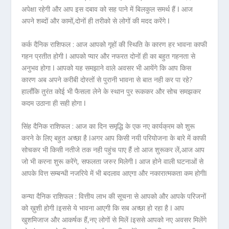
अपेक्षा रहेगी और आप इस दबाव को सह पाने में बिलकुल समर्थ हैं ǀ आज
अपने शब्दों और कामों,दोनों ही तरीको से लोगों की मदद करेंगे ǀ
कर्क दैनिक राशिफल :
आज आपको गृहों की स्थिति के कारण हर भावना काफी
गहन प्रतीत होगी ǀ आपको प्यार और नफरत दोनों ही का बहुत गहनता से
अनुभव होगा ǀ आपको यह समझाने वाले अवसर भी आयेंगे कि आप किस
कारण अब अपने करीबी दोस्तों से पुरानी भावना से बात नही कर पा रहे?
हालाँकि तुरंत कोई भी फैसला लेने के स्थान पुर रूककर और सोच समझकर
कदम उठाना ही सही होगा ǀ
सिंह दैनिक राशिफल :
आज का दिन समृद्धि के एक नए कार्यक्रम को शुरू
करने के लिए बहुत अच्छा है ǀअगर आप किसी नयी परियोजना के बारे में काफी
सोचकर भी किसी नतीजे तक नही पहुंच पाए हैं तो आज शुरूकर लें,आज आप
जो भी करना शुरू करेंगे, सफलता जरुर मिलेगी ǀ आज होने वाली घटनाओं से
आपके वित्त सम्बन्धी नजरिये में भी बदलाव आएगा और नकारात्मकता कम होगीǀ
कन्या दैनिक राशिफल :
वित्तीय लाभ की सूचना से आपको और आपके परिजनों
को ख़ुशी होगी ǀइससे ये भावना आएगी कि सब अच्छा हो रहा है ǀ आप
खुशमिजाज और आकर्षक हैं,नए लोगों से मिलें ǀइससे आपको नए अवसर मिलेंगे