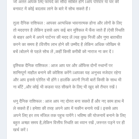
जो अंतत आपके लिए फायदे का सौदा साबित होंगे ǀआप परिवार या घर की
बनावट में कोई बदलाव लाने के बारे में सोच सकते हैं ǀ
तुला दैनिक राशिफल :
आपका अत्यधिक भावनात्मक होना और लोगों के लिए
तो मददगार है लेकिन इससे आप कई बार मुश्किल में फँस जाते हैं ǀऐसी स्थिति
से बाहर आने में अपने पार्टनर की मदद लें ǀयह कुछ निजी और गुप्त बातचीत
करने का समय है ǀवित्तीय लाभ होने की उम्मीद है लेकिन अधिक जोखिम से
बचें ǀबोलने से पहले सोच लें ,कहीं किसी करीबी को नाराज ना कर दें ǀ
वृश्चिक दैनिक राशिफल :
आज आप घर और ऑफिस दोनों स्थानों पर
शान्तिपूर्ण माहौल बनाने की कोशिश करेंगे ǀआपका यह अनुभव मजेदार रहेगा
और आप इससे प्रेरित भी होंगे ǀ हालंकि अपनी निजी बातें किसी के साथ भी
ना बाँटें ,और कोई भी कडवा पाठ सीखने के लिए भी खुद को तैयार रखें ǀ
धनु दैनिक राशिफल :
आज आप नए दोस्त बना सकते हैं और नए काम हाथ में
ले सकते हैं ǀ हमेशा की तरह अपने आप में यकीन बनाये रखें ǀ इससे आप
अपने लिए हर तय मंजिल तक पहुच पायेंगे ǀ भविष्य की योजनायें बनाने के लिए
बहुत अच्छा समय है,लेकिन वित्तीय स्थिति का ध्यान रखें ,जरुरत पड़ने पर ही
खर्च करें ǀ