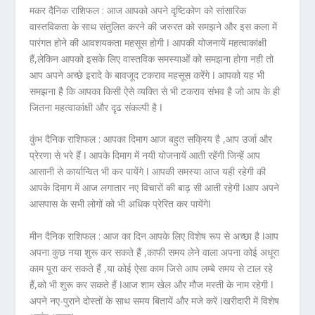
मकर दैनिक राशिफल :
आज आपको अपने दृष्टिकोण को सांसारिक
वास्तविकता के साथ संतुलित करने की जरुरत को समझने और इस कला में
पारंगत होने की आवशयकता महसूस होगी ǀ आपकी योजनायें महत्वाकांक्षी
हैं,लेकिन आपको इसके लिए वास्तविक समस्याओं को समझना होगा नही तो
आप अपने अच्छे इरादे के बावजूद टकराव महसूस करेंगे ǀ आपको यह भी
समझना है कि आपका किसी ऐसे व्यक्ति से भी टकराव संभव है जो आप के ही
जितना महत्वाकांक्षी और दृढ संकल्पी है ǀ
कुंभ दैनिक राशिफल :
आपका दिमाग आज बहुत सक्रिय है ,आप उर्जा और
प्रेरणा से भरे हैं ǀ आपके दिमाग में नयी योजनायें आती रहेंगी जिन्हें आप
आसानी से कार्यान्वित भी कर पायेंगे ǀ आपकी समस्या आज यही रहेगी की
आपके दिमाग में आज लगातार नए विचारों की बाढ़ सी आती रहेगी ǀआप अपने
आसपास के सभी लोगों को भी अधिक प्रेरित कर पायेंगेǀ
मीन दैनिक राशिफल :
आज का दिन आपके लिए विशेष रूप से अच्छा है ǀआप
अपना कुछ नया शुरू कर सकते हैं ,काफी समय लेने वाला अपना कोई अधूरा
काम पूरा कर सकते हैं ,या कोई ऐसा काम जिसे आप लम्बे समय से टाल रहे
हैं,को भी शुरू कर सकते हैं ǀआज शाम खेल और मौज मस्ती के नाम रहेगी ǀ
अपने नए-पुराने दोस्तों के साथ समय बितायें और मजे करें ǀखरीदारी में विशेष