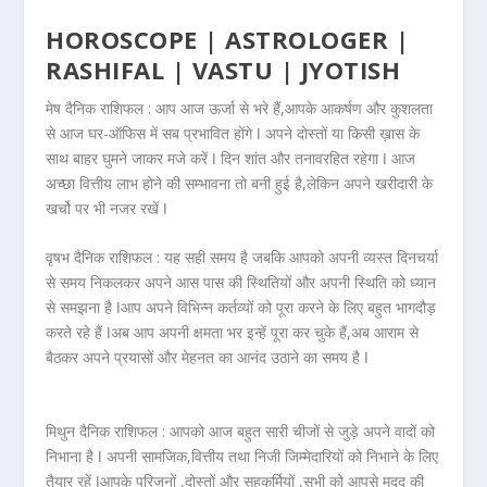
HOROSCOPE | ASTROLOGER |
RASHIFAL | VASTU | JYOTISH
मेष दैनिक राशिफल :
आप आज ऊर्जा से भरे हैं,आपके आकर्षण और कुशलता
से आज घर-ऑफिस में सब प्रभावित होंगे ǀ अपने दोस्तों या किसी ख़ास के
साथ बाहर घुमने जाकर मजे करें ǀ दिन शांत और तनावरहित रहेगा ǀ आज
अच्छा वित्तीय लाभ होने की सम्भावना तो बनी हुई है,लेकिन अपने खरीदारी के
खर्चो पर भी नजर रखें ǀ
वृषभ दैनिक राशिफल :
यह सही समय है जबकि आपको अपनी व्यस्त दिनचर्या
से समय निकलकर अपने आस पास की स्थितियों और अपनी स्थिति को ध्यान
से समझना है ǀआप अपने विभिन्न कर्तव्यों को पूरा करने के लिए बहुत भागदौड़
करते रहे हैं ǀअब आप अपनी क्षमता भर इन्हें पूरा कर चुके हैं,अब आराम से
बैठकर अपने प्रयासों और मेहनत का आनंद उठाने का समय है ǀ
मिथुन दैनिक राशिफल :
आपको आज बहुत सारी चीजों से जुड़े अपने वादों को
निभाना है ǀ अपनी सामजिक,वित्तीय तथा निजी जिम्मेदारियों को निभाने के लिए
तैयार रहें ǀआपके परिजनों ,दोस्तों और सहकर्मियों ,सभी को आपसे मदद की