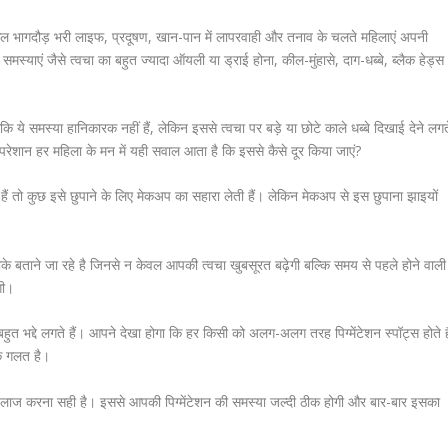
ल भागदौड़ भरी लाइफ, प्रदूषण, खान-पान में लापरवाही और तनाव के चलते महिलाएं अपनी
मस्याएं जैसे त्‍वचा का बहुत ज्‍यादा ऑयली या ड्राई होना, कील-मुंहासे, दाग-धब्‍बे, ब्‍लैक हेड्स
ंकि ये समस्‍या हानिकारक नहीं हैं, लेकिन इससे त्‍वचा पर बड़े या छोटे काले धब्‍बे दिखाई देने लगत
परेशान हर महिला के मन में यही सवाल आता है कि इससे कैसे दूर किया जाएं?
ं तो कुछ इसे छुपाने के लिए मेकअप का सहारा लेती हैं। लेकिन मेकअप से इस छुपाना झाइयों
ीके बताने जा रहे है जिनसे न केवल आपकी त्वचा खुबसूरत बढ़ेगी बल्कि समय से पहले होने वाली
गी।
में बहुत भद्दे लगते हैं। आपने देखा होगा कि हर किसी को अलग-अलग तरह पिग्मेंटेशन स्पॉट्स होते है
कि गलत है।
सका इलाज करना सही है। इससे आपकी पिग्मेंटेशन की समस्या जल्दी ठीक होगी और बार-बार इसका