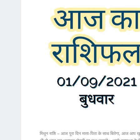
मिथुन राशि – आज पूरा दिन माता-पिता के साथ बितेगा, आज आप खुद क