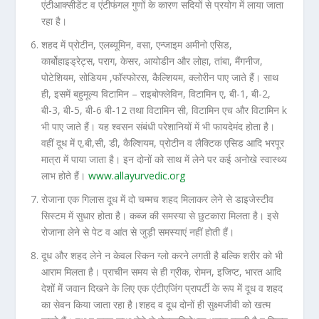
एंटीआक्सीडेंट व एंटीफंगल गुणों के कारण सदियों से प्रयोग में लाया जाता
रहा है।
शहद में प्रोटीन, एलब्यूमिन, वसा, एन्जाइम अमीनो एसिड,
कार्बोहाइड्रेट्स, पराग, केसर, आयोडीन और लोहा, तांबा, मैंगनीज,
पोटेशियम, सोडियम ,फॉस्फोरस, कैल्शियम, क्लोरीन पाए जाते हैं। साथ
ही, इसमें बहुमूल्य विटामिन – राइबोफ्लेविन, विटामिन ए, बी-1, बी-2,
बी-3, बी-5, बी-6 बी-12 तथा विटामिन सी, विटामिन एच और विटामिन k
भी पाए जाते हैं। यह श्वसन संबंधी परेशानियों में भी फायदेमंद होता है।
वहीं दूध में ए,बी,सी, डी, कैल्शियम, प्रोटीन व लैक्टिक एसिड आदि भरपूर
मात्रा में पाया जाता है। इन दोनों को साथ में लेने पर कई अनोखे स्वास्थ्य
लाभ होते हैं।
www.allayurvedic.org
रोजाना एक गिलास दूध में दो चम्मच शहद मिलाकर लेने से डाइजेस्टीव
सिस्टम में सुधार होता है। कब्ज की समस्या से छुटकारा मिलता है। इसे
रोजाना लेने से पेट व आंत से जुड़ी समस्याएं नहीं होती हैं।
दूध और शहद लेने न केवल स्किन ग्लो करने लगती है बल्कि शरीर को भी
आराम मिलता है। प्राचीन समय से ही ग्रीक, रोमन, इजिप्ट, भारत आदि
देशों में जवान दिखने के लिए एक एंटीएजिंग प्रापर्टी के रूप में दूध व शहद
का सेवन किया जाता रहा है।शहद व दूध दोनों ही सुक्ष्मजीवी को खत्म