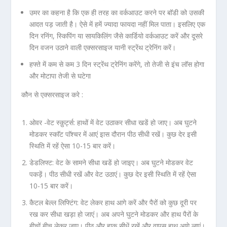
उमर का कहना है कि एक ही तरह का वर्कआउट करने पर बॉडी को उसकी
आदत पड़ जाती है। ऐसे में हमें ज्यादा फायदा नहीं मिल पाता। इसलिए एक
दिन रनिंग, स्किपिंग या सायकिलिंग जैसे कार्डियो वर्कआउट करें और दूसरे
दिन वजन उठाने वाली एक्सरसाइज यानी स्ट्रेंथ ट्रेनिंग करें।
हफ्ते में कम से कम 3 दिन स्ट्रेंथ ट्रेनिंग करेंगे, तो तेजी से इंच लॉस होगा
और मोटापा तेजी से घटेगा
कौन से एक्सरसाइज करे :
ओवर -वेट स्क़ुर्ट्स: हाथों में वेट उठाकर सीधा खडें हो जाए। अब घुटने
मोडकर स्काॅट पाॅश्चर में आएं इास दौरान पीठ सीधी रखें। कुछ देर इसी
स्थिति में रहें ऐसा 10-15 बार करें।
डेडलिफ्ट: वेट के सामने सीधा खडें हो जाइए। अब घुटने मोडकर वेट
पकड़ें। पीठ सीधी रखें और वेट उठाएं। कुछ देर इसी स्थिति में रहें ऐसा
10-15 बार करें।
कैटल बेल्ल लिफ्टिंग: वेट लेकर हाथ आगे करें और पैरों को कुछ दूरी पर
रख कर सीधा खड़ा हो जाएं। अब अपने घुटने मोडकर और हाथ पैरों के
बीचों बीच लेकर जाए। पीठ और हाक सीधें रखें और वापस हाथ आगे लाएं।