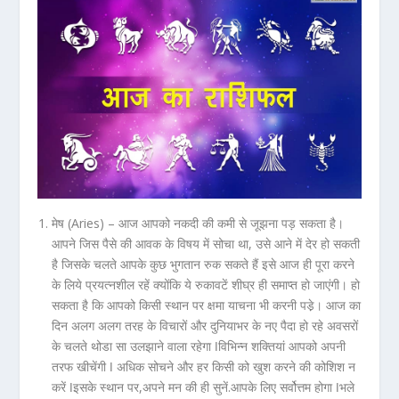
मेष (Aries) –
आज आपको नकदी की कमी से जूझना पड़ सकता है।
आपने जिस पैसे की आवक के विषय में सोचा था, उसे आने में देर हो सकती
है जिसके चलते आपके कुछ भुगतान रुक सकते हैं इसे आज ही पूरा करने
के लिये प्रयत्नशील रहें क्योंकि ये रुकावटें शीघ्र ही समाप्त हो जाएंगी। हो
सकता है कि आपको किसी स्थान पर क्षमा याचना भी करनी पडे़। आज का
दिन अलग अलग तरह के विचारों और दुनियाभर के नए पैदा हो रहे अवसरों
के चलते थोडा सा उलझाने वाला रहेगा ǀविभिन्न शक्तियां आपको अपनी
तरफ खीचेंगी ǀ अधिक सोचने और हर किसी को खुश करने की कोशिश न
करें ǀइसके स्थान पर,अपने मन की ही सुनें.आपके लिए सर्वोत्तम होगा ǀभले