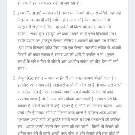
ही आपको इस समय यह सही ना लग रहा हो ǀ
वृषभ (Taurus) –
आज कोई उधार मांगने आऐ तो उससे बचिये, वह चाहे
मित्र या घर का ही कोई क्यों न हो। आज कोई पैसा उधार मांगे तो
समझदारी से टाल दीजिए। हां धंधे में भी किसी को ज्यादा उधार मत
दीजिए। समय कुछ बहादुरी भरे कदम उठाने का है,इसमें हिचकिये मत ǀ
इसके स्थान पर ,मजबूत फैसला लीजिये ǀ अवसरों को जाने मत दीजिये
ǀइस समय विश्वास पूर्वक लिया गया एक फैसला नाटकीय तरीके से आपकी
जिंदगी को बदल सकता है,शायद आपको अभी ये प्रतीत न हो ǀ पुराने
संबंधों के बारे में फिर से सोचने और अर्थहीन संबंधों को तोड़ देना ही सही
रहेगा ǀ
मिथुन (Gemini) –
आज साझेदारी का अच्छा फायदा मिलने वाला है।
इसलिए, अगर आप कोई साझेदारी करने की सोच रहे हैं तो आज उसे करने
का बढ़िया दिन है। अगर आपके सामने अच्छी अवधि के लिए भी कोई
प्रस्ताव आता है तो भी आप उसे स्वीकार कर सकते हैं। आप पायेंगे कि
व्यापार में अकेले चलने से कहीं बेहतर है दो लोगों का मिलकर चलना। आप
सच्चे और ईमानदार लोगों से मिलना पसंद करते हैं ǀलेकिन आज आपकी
मुलाक़ात उनसे होगी जो मुखौटे लगाये रखते हैं ǀउन्हें पहचानने की कोशिश
करें ǀ आपसे जल्दी फैसले लेना समय की मांग रहेगी ǀ किसी भी फैसले को
अंतिम रूप देने से पहले अच्छी तरह सोच लें और फैसले लेने तक कोई भी