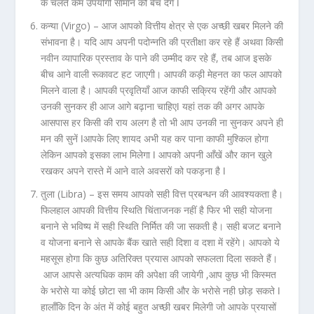
के चलते कम उपयोगी सामान को बेच देंगें ǀ
कन्या (Virgo) –
आज आपको वित्तीय क्षेत्र से एक अच्छी खबर मिलने की
संभावना है। यदि आप अपनी पदोन्नति की प्रतीक्षा कर रहे हैं अथवा किसी
नवीन व्यापारिक प्रस्ताव के पाने की उम्मीद कर रहे हैं, तब आज इसके
बीच आने वाली रूकावट हट जाएगी। आपकी कड़ी मेहनत का फल आपको
मिलने वाला है। आपकी प्रवृतियाँ आज काफी सक्रिय रहेंगी और आपको
उनकी सुनकर ही आज आगे बढ़ाना चाहिएǀ यहां तक की अगर आपके
आसपास हर किसी की राय अलग है तो भी आप उनकी ना सुनकर अपने ही
मन की सुनें ǀआपके लिए शायद अभी यह कर पाना काफी मुश्किल होगा
लेकिन आपको इसका लाभ मिलेगा ǀ आपको अपनी आँखें और कान खुले
रखकर अपने रास्ते में आने वाले अवसरों को पकड़ना है ǀ
तुला (Libra) –
इस समय आपको सही वित्त प्रबन्धन की आवश्यकता है।
फिलहाल आपकी वित्तीय स्थिति चिंताजनक नहीं है फिर भी सही योजना
बनाने से भविष्य में सही स्थिति निर्मित की जा सकती है। सही बजट बनाने
व योजना बनाने से आपके बैंक खाते सही दिशा व दशा में रहेंगे। आपको ये
महसूस होगा कि कुछ अतिरिक्त प्रयास आपको सफलता दिला सकते हैं।
आज आपसे अत्यधिक काम की अपेक्षा की जायेगी ,आप कुछ भी किस्मत
के भरोसे या कोई छोटा सा भी काम किसी और के भरोसे नही छोड़ सकते ǀ
हालाँकि दिन के अंत में कोई बहुत अच्छी खबर मिलेगी जो आपके प्रयासों