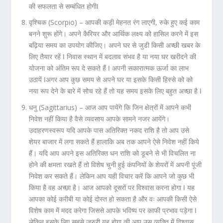
की सफलता से सम्बंधित होगीǀ
वृश्चिक (Scorpio) –
आपकी कड़ी मेहनत रंग लाएगी, रुके हुए कई काम
बनने शुरू होंगे। अपने कैरियर और आर्थिक लक्ष्य को हासिल करने में इस
बढ़िया समय का उपयोग कीजिए। अपने घर से जुडी किसी अच्छी खबर के
लिए तैयार रहें ǀ निवास स्थान में बदलाव संभव है या नया घर खरीदने की
योजना को अंतिम रूप दे सकते हैं ǀ अपनी सकारात्मक ऊर्जा का लाभ
उठायें ǀअगर आप कुछ समय से अपने घर या इसके किसी हिस्से को को
नया रूप देने के बारे में सोच रहे हैं तो यह समय इसके लिए बहुत अच्छा है ǀ
धनु (Sagittarius) –
आज आप पायेंगे कि जिन क्षेत्रों में आपने कभी
निवेश नहीं किया है वैसे व्यवसाय आपके सामने नजर आयेंगे।
उदाहरणस्वरूप यदि आपके पास अतिरिक्त नकद राशि है तो आप उसे
शेयर बाजार में लगा सकते हैं हालाकि अब तक आपने ऐसे निवेश नहीं किये
हैं। यदि आप अपने इस अतिरिक्त धन राशि को डूबने से भी विचलित ना
होने की क्षमता रखते हैं तो विशेष चुनी हुई कंपनियों के शेयरों में अपनी पूंजी
निवेश कर सकते हैं। लेकिन आप यही विचार करें कि आपने जो कुछ भी
किया है वह अच्छा है। आज आपको दूसरों पर विश्वास करना होगा ǀ यह
आपका कोई करीबी या कोई दोस्त हो सकता है और वः आपकी किसी ऐसे
विशेष काम में मदद करेगा जिससे आपके भविष्य पर काफी प्रभाव पड़ेगा ǀ
लेकिन इसके लिए सबसे जरुरी यह होगा की आप उस व्यक्ति में विश्वास