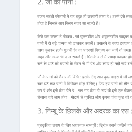
2. जौ का पानी :
वजन सबंधी परेशानी मे यह बहुत ही उपयोगी होता है। इसमें ऐसे तत्व
होता है जिससे आप स्लिम नजर आ सकते है।
कैसे कम करता है मोटापा :
जौ घुलनशील और अघुलनशील फाइबर का स
पानी में दो बड़े चम्मच जौ डालकर उबालें। उबालने के वक्त ढक्कन 
साथ घुलकर हल्के गुलाबी रंग का पारदर्शी मिश्रण बन जायें तो समझ
शहद और नमक भी डाल सकते हैं। छिलके वाले में ज्यादा फाइबर होत
चने के आटे की चपाती के सेवन से भी पेट और कमर ही नहीं सारे श
जौ के पानी को तैयार की विधि :
इसके लिए आप कुछ मात्रा में जौ
चार घंटे तक पानी में भिंगोकर छोड़ दीजिए। फिर इस पानी को तीन
कर दें और इसे ठंडा होने दे। जब यह ठंडा हो जाएं तो इसे एक बोतल म
रोजाना करे लाभ होगा। मोटापे से ग्रसित लोग कृपया जंक फूड को त
3. निम्बू के छिलके और अदरक का रस 
प्राकृतिक उपाय के लिए आवश्यक सामग्री :
ड्रिंक बनाने कलिये प
चाहिए। निम्बू के छिलके में एंटी ऑक्सीडेंट ज्यादा मात्रा में रहता है 