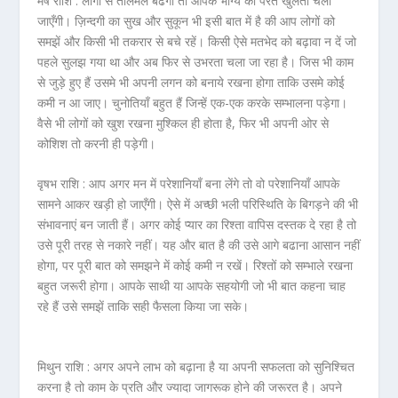
मेष राशि :
लोगों से तालमेल बढेगा तो आपके भाग्य की परतें खुलती चली
जाएँगी। ज़िन्दगी का सुख और सुकून भी इसी बात में है की आप लोगों को
समझें और किसी भी तकरार से बचे रहें। किसी ऐसे मतभेद को बढ़ावा न दें जो
पहले सुलझ गया था और अब फिर से उभरता चला जा रहा है। जिस भी काम
से जुड़े हुए हैं उसमे भी अपनी लगन को बनाये रखना होगा ताकि उसमे कोई
कमी न आ जाए। चुनोतियाँ बहुत हैं जिन्हें एक-एक करके सम्भालना पड़ेगा।
वैसे भी लोगों को खुश रखना मुश्किल ही होता है, फिर भी अपनी ओर से
कोशिश तो करनी ही पड़ेगी।
वृषभ राशि :
आप अगर मन में परेशानियाँ बना लेंगे तो वो परेशानियाँ आपके
सामने आकर खड़ी हो जाएँगी। ऐसे में अच्छी भली परिस्थिति के बिगड़ने की भी
संभावनाएं बन जाती हैं। अगर कोई प्यार का रिश्ता वापिस दस्तक दे रहा है तो
उसे पूरी तरह से नकारे नहीं। यह और बात है की उसे आगे बढाना आसान नहीं
होगा, पर पूरी बात को समझने में कोई कमी न रखें। रिश्तों को सम्भाले रखना
बहुत जरूरी होगा। आपके साथी या आपके सहयोगी जो भी बात कहना चाह
रहे हैं उसे समझें ताकि सही फैसला किया जा सके।
मिथुन राशि :
अगर अपने लाभ को बढ़ाना है या अपनी सफलता को सुनिश्चित
करना है तो काम के प्रति और ज्यादा जागरूक होने की जरूरत है। अपने