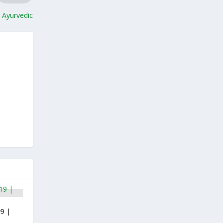
l Ayurvedic
19 |