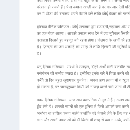
कहीं निवेश करना चाहते हैं तो यह बहुत अच्छा समय है। सच्चा प्यार मि
परेशान हो सकते हैं। पैसा कमाना अच्छी बात है पर बार-बार ऐसी
मन में थोडा धैर्य बनाकर अपने फैसले करें ताकि कोई बेकार की गल
वृश्चिक दैनिक राशिफल :
कोई लगातार पूरी वफादारी,सहायता और 
का एक मौका आएगा। आपको उसका साथ देने में एक मुश्किल स्थित
कृतज्ञता दिखाते हुए बहादुर बने रहना होगा। रोज़मर्रा के खर्चों 
है। ज़िन्दगी की उस अच्छाई को समझ लें ताकि ज़िन्दगी की खुशियाँ बन
है।
धनु दैनिक राशिफल :
संबंधों में उलझन, दोहरे अर्थों वाली बातची
मनोरंजन की उम्मीद ज्यादा है। इसीलिए इनके बारे में चिंता करने 
करेंगे तो दिन बहुत खुशगवार गुजरेगा। अपना हाथ इतना भी न खु
हो सकता है, पर जानबूझकर किसी को नाराज़ करते चले जाना भी ठी
मकर दैनिक राशिफल :
आज आप काल्पनिक से मूड में हैं। अलग अलग
ढूँढ लेते हैं। आपकी सपनों की एक दुनिया है जिसे आपको सच करन
असंभव सा हासिल करना चाहेंगे हालाँकि बड़े फैसले लेने के लिए 
ज्ञान और अपनी क्षमताओं को भी किसी भी तरह से कम न आंकें, क्यों