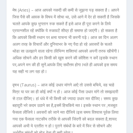
मेष (Aries) –
आज आपको नकदी की कमी से जूझना पड़ सकता है। आपने
जिस पैसे की आवक के विषय में सोचा था, उसे आने में देर हो सकती है जिसके
चलते आपके कुछ भुगतान रुक सकते हैं इसे आज ही पूरा करने के लिये
प्रयत्नशील रहें क्योंकि ये रुकावटें शीघ्र ही समाप्त हो जाएंगी। हो सकता है
कि आपको किसी स्थान पर क्षमा याचना भी करनी पडे़। आज का दिन अलग
अलग तरह के विचारों और दुनियाभर के नए पैदा हो रहे अवसरों के चलते
थोडा सा उलझाने वाला रहेगा ǀविभिन्न शक्तियां आपको अपनी तरफ खीचेंगी ǀ
अधिक सोचने और हर किसी को खुश करने की कोशिश न करें ǀइसके स्थान
पर,अपने मन की ही सुनें.आपके लिए सर्वोत्तम होगा ǀभले ही आपको इस समय
यह सही ना लग रहा हो ǀ
वृषभ (Taurus) –
आज कोई उधार मांगने आऐ तो उससे बचिये, वह चाहे
मित्र या घर का ही कोई क्यों न हो। आज कोई पैसा उधार मांगे तो समझदारी
से टाल दीजिए। हां धंधे में भी किसी को ज्यादा उधार मत दीजिए। समय कुछ
बहादुरी भरे कदम उठाने का है,इसमें हिचकिये मत ǀ इसके स्थान पर ,मजबूत
फैसला लीजिये ǀ अवसरों को जाने मत दीजिये ǀइस समय विश्वास पूर्वक लिया
गया एक फैसला नाटकीय तरीके से आपकी जिंदगी को बदल सकता है,शायद
आपको अभी ये प्रतीत न हो ǀ पुराने संबंधों के बारे में फिर से सोचने और
अर्थहीन संबंधों को तोड़ देना ही सही रहेगा ǀ