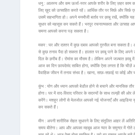
धनु :
आलस्य और कम ऊर्जा-स्तर आपके शरीर के लिए ज़हर काम करेंगे
लिए ख़ुद को उत्साहित करते रहें। आर्थिक तौर पर सिर्फ़ और सिर्फ़ ए
उसमें सहभागिता हो। अपने मनमौजी बर्ताव पर क़ाबू रखें, क्योंकि य
सुधार को महसूस कर सकते हैं। भरपूर रचनात्मकता और उत्साह आप
समना आपको करना पड़ सकता है।
मकर :
घर और दफ़्तर में कुछ दबाव आपको ग़ुस्सैल बना सकता है। आ
से कुछ तनाव पैदा हो सकता है। हालात पर क़ाबू पाने के लिए अपन
दिल के क़रीब हैं। रोमांस का मौसम है। लेकिन अपने जज़्बात क़ाबू में र
आज का दिन फ़ायदेमंद साबित होगा, क्योंकि ऐसा लगता है कि चीज़ें आप
वैवाहिक जीवन में तनाव संभव है। खाना, साफ़-सफ़ाई या कोई और
कुंभ :
योग और ध्यान आपको बेडौल होने से बचाने और मानसिक तौर प
होगा। घर में वाद-विवाद परिवार के सदस्यों के साथ तल्ख़ी की ओर
करेंगे। मशहूर लोगों से मेलजोल आपको नई योजनाएँ और आइडिया सुझ
कर सकते हैं।
मीन :
अपनी शारीरिक सेहत सुधारने के लिए संतुलित आहर लें अतिरिक
समय बीतेगा। आप और आपका महबूब आज प्यार के समुन्दर में गोते लग
चाह रहे थे। आज ऐसा होना मुमकिन है। छुपे हुए दुश्मन आपके बारे म