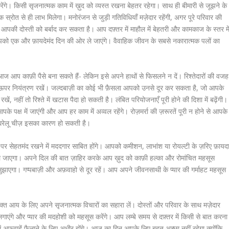
। किसी सृजनात्मक काम में ख़ुद को व्यस्त रखना बेहतर रहेगा। साथ ही बीमारी से जूझने के
क स्रोत से ही लाभ मिलेगा। मनोरंजन से जुड़ी गतिविधियाँ मज़ेदार रहेंगी, अगर पूरे परिवार की
ह आपकी दोस्ती को बर्बाद कर सकता है। आप दफ़्तर में माहौल में बेहतरी और कामकाज के स्तर मे
को एक और फ़ायदेमंद दिन की ओर ले जाएंगे। वैवाहिक जीवन के सबसे नकारात्मक पलों का
ज आप काफ़ी पैसे बना सकते हैं- लेकिन इसे अपने हाथों से फिसलने न दें। रिश्तेदारों की वजह
े ऊपर नियंत्रण रखें। जल्दबाज़ी का कोई भी फ़ैसला आपको उनसे दूर कर सकता है, जो आपके
खें, नहीं तो रिश्ते में खटास पैदा हो सकती है। लंबित परियोजनाएँ पूरी होने की दिशा में बढ़ेंगी।
के पक्ष में जाएंगी और आप हर काम में अव्वल रहेंगे। रोज़मर्रा की ज़रूरतें पूरी न होने से आपके
 घरेलू चीज़ इसका कारण हो सकती है।
र सेहतमंद रखने में मददगार साबित होंगे। आपको कमीशन, लाभांश या रोयल्टी के ज़रिए फ़ायद
 ले जाएगा। अपने दिल की बात ज़ाहिर करके आप ख़ुद को काफ़ी हल्का और रोमांचित महसूस
ाएगा। गप्पबाज़ी और अफ़वाहो से दूर रहें। आप अपने जीवनसाथी के प्यार की गर्माहट महसूस
्त आय के लिए अपने सृजनात्मक विचारों का सहारा लें। दोस्तों और परिवार के साथ मज़ेदार
ाएंगे और प्यार की मदहोशी को महसूस करेंगे। आप लम्बे समय से दफ़्तर में किसी से बात करना
ें अफ़वाहें फैलाने के लिए अधीर होंगे। आज का दिन आपके लिए बहुत अच्छा नहीं रहेगा क्योंकि