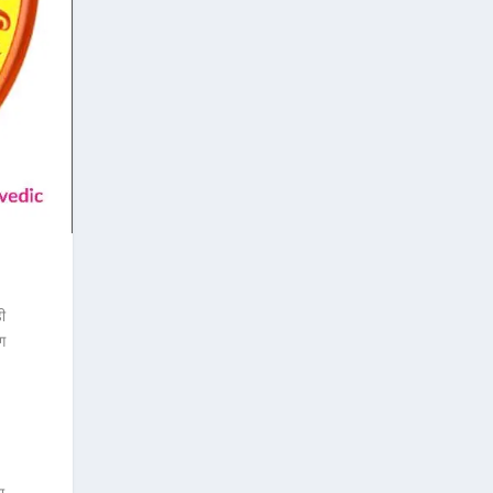
ी
जग
ा