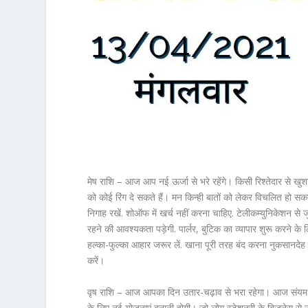
मेष राशि – आज आप नई ऊर्जा से भरे रहेंगे। किसी रिश्तेदार से
को कोई रिंग दे सकते हैं। मन किन्ही बातों को लेकर विचलित हो स
निगाह रखें. शोऑफ में खर्च नहीं करना चाहिए. टेलीकम्युनिकेशन से ज
रहने की आवश्यकता पड़ेगी. पार्लर, बुटिक का व्यापार शुरू करने के ल
हल्का-फुल्का आहार जरूर लें. खाना पूरी तरह बंद करना नुकसानदेह ह
करें।
वृष राशि – आज आपका दिन उतार-चढ़ाव से भरा रहेगा। आज संयम और
के लिए नई योजनाएं बनानी होगी। जो लोग स्टेशनरी के बिजनेस से ज