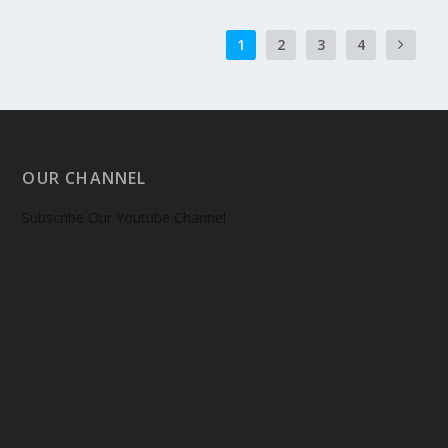
1
2
3
4
OUR CHANNEL
Subscribe Our Youtube Channel