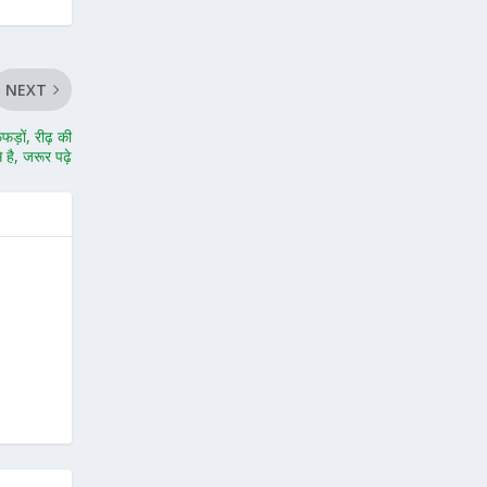
NEXT
ेफड़ों, रीढ़ की
े है, जरूर पढ़े