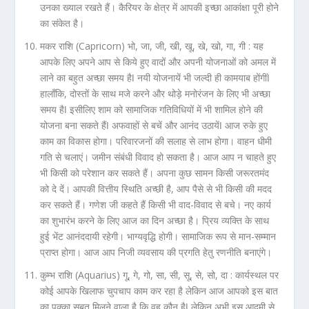
उनका ख्याल रखते हैं। कैरियर के क्षेत्र में आपकी इच्छा आकांक्षा पूरी होने
का संकेत है।
मकर राशि (Capricorn) भो, जा, जी, खी, खू, खे, खो, गा, गी :
यह
आपके लिए अपने आप से किये हुए वादों और अपनी योजनाओं को अमल में
लाने का बहुत अच्छा समय हैǀ नयी योजनायें भी जल्दी ही कामयाब होंगींǀ
हालाँकि, दोस्तों के साथ मजे करने और थोड़े मनोरंजन के लिए भी अच्छा
समय हैǀ इसीलिए शाम को सामाजिक गतिविधियों में भी शामिल होने की
योजना बना सकते हैंǀ अफवाहों से बचें और आनंद उठायेंǀ आज रुके हुए
काम का विकास होगा। परिवारजनों की सलाह से लाभ होगा। वाहन धीमी
गति से चलाएं। जमीन संबंधी विवाद हो सकता है। आज आप न चाहते हुए
भी किसी को परेशान कर सकते हैं। अपना कुछ सामन किसी जरूरतमंद
को दे दें। आपकी वित्तीय स्थिति अच्छी है, आप पैसे से भी किसी की मदद
कर सकते हैं। गणेश जी कहते हैं किसी भी वाद-विवाद से बचे। नए कार्य
का शुभारंभ करने के लिए आज का दिन अच्छा है। प्रिय व्यक्ति के साथ
हुई भेंट आनंददायी रहेगी। भाग्यवृद्धि होगी। सामाजिक रूप से मान-सम्मान
प्राप्त होगा। आज आप निजी व्यवसाय की प्रगति हेतु रणनीति बनाएंगे।
कुम्भ राशि (Aquarius) गू, गे, गो, सा, सी, सू, से, सो, दा :
कार्यस्थल पर
कोई आपके खिलाफ चुपचाप काम कर रहा है लेकिन आज आपको इस बात
का पक्का सबूत मिलने वाला है कि वह कौन हैǀ लेकिन अभी इस आदमी से