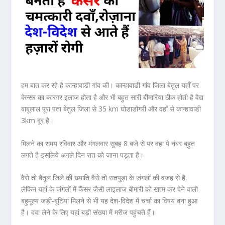
कान्हावाडी गांव की। कान्हावाडी गांव जिला बेतुल यहाँ पर
हम बात कर रहे है
केन्सर का कारगर इलाज होता है और भी बहुत सारी बीमारिया ठीक होती है
वैद्य
बाबूलाल
पूरा पता
बेतुल
जिला से
35 km घोडाडोंगरी
और वहाँ से
कान्हावाडी
3km
दूर है।
मिलने का समय
रविवार और मंगलवार सुबह 8 बजे
से पर वहा पे नंबर बहुत
लगते है इसलिये अगले दिन रात को जाना पड़ता है।
वैसे तो बैतूल जिले की ख्याति वैसे तो सतपुड़ा के जंगलों की वजह से है,
लेकिन यहां के जंगलों में कैंसर जैसी लाइलाज बीमारी को खत्म कर देने वाली
बहुमूल्य जड़ी-बूटियां मिलने से भी यह देश-विदेश में चर्चा का विषय बना हुआ
है। दवा लेने के लिए यहां बड़ी संख्या में मरीज पहुंचते हैं।