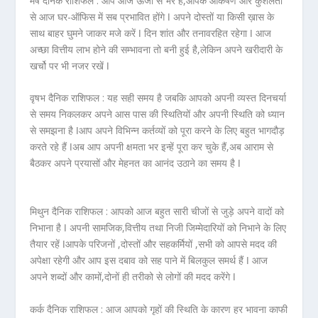
मेष दैनिक राशिफल :
आप आज ऊर्जा से भरे हैं,आपके आकर्षण और कुशलता
से आज घर-ऑफिस में सब प्रभावित होंगे ǀ अपने दोस्तों या किसी ख़ास के
साथ बाहर घुमने जाकर मजे करें ǀ दिन शांत और तनावरहित रहेगा ǀ आज
अच्छा वित्तीय लाभ होने की सम्भावना तो बनी हुई है,लेकिन अपने खरीदारी के
खर्चो पर भी नजर रखें ǀ
वृषभ दैनिक राशिफल :
यह सही समय है जबकि आपको अपनी व्यस्त दिनचर्या
से समय निकलकर अपने आस पास की स्थितियों और अपनी स्थिति को ध्यान
से समझना है ǀआप अपने विभिन्न कर्तव्यों को पूरा करने के लिए बहुत भागदौड़
करते रहे हैं ǀअब आप अपनी क्षमता भर इन्हें पूरा कर चुके हैं,अब आराम से
बैठकर अपने प्रयासों और मेहनत का आनंद उठाने का समय है ǀ
मिथुन दैनिक राशिफल :
आपको आज बहुत सारी चीजों से जुड़े अपने वादों को
निभाना है ǀ अपनी सामजिक,वित्तीय तथा निजी जिम्मेदारियों को निभाने के लिए
तैयार रहें ǀआपके परिजनों ,दोस्तों और सहकर्मियों ,सभी को आपसे मदद की
अपेक्षा रहेगी और आप इस दबाव को सह पाने में बिलकुल समर्थ हैं ǀ आज
अपने शब्दों और कामों,दोनों ही तरीको से लोगों की मदद करेंगे ǀ
कर्क दैनिक राशिफल :
आज आपको गृहों की स्थिति के कारण हर भावना काफी