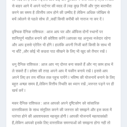
से बाहर आने में अपने पार्टनर की मदद लें ǀयह कुछ निजी और गुप्त बातचीत
करने का समय है ǀवित्तीय लाभ होने की उम्मीद है लेकिन अधिक जोखिम से
बचें ǀबोलने से पहले सोच लें ,कहीं किसी करीबी को नाराज ना कर दें ǀ
वृश्चिक दैनिक राशिफल :
आज आप घर और ऑफिस दोनों स्थानों पर
शान्तिपूर्ण माहौल बनाने की कोशिश करेंगे ǀआपका यह अनुभव मजेदार रहेगा
और आप इससे प्रेरित भी होंगे ǀ हालंकि अपनी निजी बातें किसी के साथ भी
ना बाँटें ,और कोई भी कडवा पाठ सीखने के लिए भी खुद को तैयार रखें ǀ
धनु दैनिक राशिफल :
आज आप नए दोस्त बना सकते हैं और नए काम हाथ में
ले सकते हैं ǀ हमेशा की तरह अपने आप में यकीन बनाये रखें ǀ इससे आप
अपने लिए हर तय मंजिल तक पहुच पायेंगे ǀ भविष्य की योजनायें बनाने के लिए
बहुत अच्छा समय है,लेकिन वित्तीय स्थिति का ध्यान रखें ,जरुरत पड़ने पर ही
खर्च करें ǀ
मकर दैनिक राशिफल :
आज आपको अपने दृष्टिकोण को सांसारिक
वास्तविकता के साथ संतुलित करने की जरुरत को समझने और इस कला में
पारंगत होने की आवशयकता महसूस होगी ǀ आपकी योजनायें महत्वाकांक्षी
हैं,लेकिन आपको इसके लिए वास्तविक समस्याओं को समझना होगा नही तो