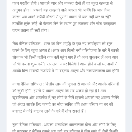
गहन प्रतीत होगी ǀ आपको प्यार और नफरत दोनों ही का बहुत गहनता से
अनुभव होगा ǀ आपको यह समझाने वाले अवसर भी आयेंगे कि आप किस
कारण अब अपने करीबी दोस्तों से पुरानी भावना से बात नही कर पा रहे?
हालाँकि तुरंत कोई भी फैसला लेने के स्थान पुर रूककर और सोच समझकर
कदम उठाना ही सही होगा ǀ
सिंह दैनिक राशिफल :
आज का दिन समृद्धि के एक नए कार्यक्रम को शुरू
करने के लिए बहुत अच्छा है ǀअगर आप किसी नयी परियोजना के बारे में काफी
सोचकर भी किसी नतीजे तक नही पहुंच पाए हैं तो आज शुरूकर लें,आज आप
जो भी करना शुरू करेंगे, सफलता जरुर मिलेगी ǀ आज होने वाली घटनाओं से
आपके वित्त सम्बन्धी नजरिये में भी बदलाव आएगा और नकारात्मकता कम होगीǀ
कन्या दैनिक राशिफल :
वित्तीय लाभ की सूचना से आपको और आपके परिजनों
को ख़ुशी होगी ǀइससे ये भावना आएगी कि सब अच्छा हो रहा है ǀ आप
खुशमिजाज और आकर्षक हैं,नए लोगों से मिलें ǀइससे आपको नए अवसर मिलेंगे
जो अंतत आपके लिए फायदे का सौदा साबित होंगे ǀआप परिवार या घर की
बनावट में कोई बदलाव लाने के बारे में सोच सकते हैं ǀ
तुला दैनिक राशिफल :
आपका अत्यधिक भावनात्मक होना और लोगों के लिए
तो मददगार है लेकिन इससे आप कई बार मुश्किल में फँस जाते हैं ǀऐसी स्थिति