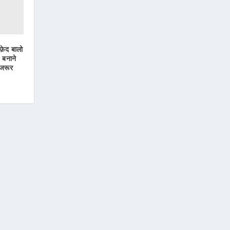
सफ़ेद बालो
 बनाने
 जरूर