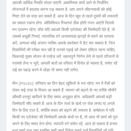
आपकी आर्थिक स्थिति संभल जाएगी. आकस्मिक कार्य आने से निर्धारित
योजनाओं में बदलाव करना पड़ सकता है. आप अपने जीवनसाथी को कोई
गिफ्ट देने का वादा कर सकते हैं. आज के दिन खुद से पहले दूसरों की जरूरतों
का ख्याल रखना होगा. ऑफिशियल स्थितयां ठीक होती नजर आएंगी जिससे
मन प्रसन्न रहेगा. बॉस यदि आपको किसी प्रोजेक्ट की जिम्मेदारी देते हैं, तो
उसको बखूबी निभाएं. व्यापारिक वर्ग अनावश्यक झगड़ों से बचने का प्रयास
करें, अन्यथा कोई अंजान व्यक्ति आपके कारोबार में डेंट मार सकता है. जिन
विद्यार्थियों की परीक्षा चल रही है उनको पढ़ाई को लेकर एक्टिव रहना चाहिए.
चिकनाई युक्त भोजन से परहेज करें. महत्वपूर्ण निर्णय लेने से पहले परिजनों से
परामर्श लेना न भूलें, आपकी बातों का परिवार में विरोध हो सकता है, सचेत रहें
राई का पहाड़ बनने में थोड़ा भी समय नहीं लगेगा.
मीन (Pisces): शनिवार का दिन बेहद खुशियों से भरा रहेगा. मन में पैसों को
लेकर कई तरह के विचार आ सकते हैं. व्यापार को बढाने के नए तरीके सोचेंगें.
कीमती वस्तुएं खरीदने के लिए समय अनुकूल होगा. अधिकारी आपको बड़ी
जिम्मेदारी सौंप सकते हैं. आज के दिन व्यर्थ के खर्च पर रोक लगाएं या अगले
दिन के लिए टाल दें, क्योंकि बचत को बढ़ाने की जरूरत है. कर्मक्षेत्र में यदि
किसी नए प्रोजेक्ट की जिम्मेदारी आपके कंधों पर है, तो आज भी कार्य को पूरा
करने के लिए समय देना होगा. व्यापारी वर्ग सचेत रहें, आज हो सकता है बनता
हुआ कार्य रुक जाए इसलिए सभी कार्य रिचेक करते चलें.विद्यार्थियों को यदि