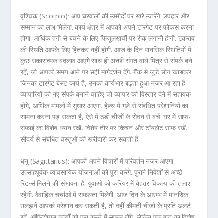
वृश्चिक (Scorpio): आप घरवालों की उम्मीदों पर खरे उतरेंगे. उपहार और
सम्मान का लाभ मिलेगा. कार्य क्षेत्र में आपको अपने टारगेट पर फोकस करना
होगा. आर्थिक तंगी से बचने के लिए फिजूलखर्ची पर रोक लगानी होगी. टकराव
की स्थिति आपके लिए हितकर नहीं होगी. आज के दिन मानसिक स्थितियों में
कुछ सकारात्मक बदलाव आएंगे साथ ही अच्छी संगत वाले मित्र से संपर्क बने
रहें, जो आपको समय आने पर सही मार्गदर्शन देंगे. बैंक से जुड़े लोग खासकर
जिनका टारगेट बेस्ट कार्य है, उनका कार्यभार बढ़ता हुआ नजर आ रहा है.
व्यापारियों को नए संपर्क बनाने चाहिए जो व्यापार को विस्तार देने में सहायक
होंगे, आर्थिक मामलों में सुधार आएगा. हेल्थ में गले से संबंधित परेशानियों का
सामना करना पड़ सकता है, ऐसे में ठंडी चीजों के सेवन से बचें. घर में साफ-
सफाई का विशेष ध्यान रखें, विशेष तौर पर किचन और टॉयलेट साफ रखें.
सौंदर्य से संबंधित वस्तुओं की खरीदारी कर सकती हैं.
धनु (Sagittarius): आपको अपने विचारों में परिवर्तन नजर आएगा.
उत्साहपूर्वक व्यावसायिक योजनाओं को पूरा करेंगे. पुराने निवेशों से अच्छे
रिटर्न्स मिलने की संभावना है. युवाओं को करियर में बेहतर विकल्प की तलाश
रहेगी. वैवाहिक चर्चाओं में सफलता मिलेगी. आज दिन के आरम्भ में मानसिक
उलझनें आपको परेशान कर सकती है, तो वहीं कीमती चीजों के प्रति अलर्ट
रहें. ऑफिशियल कार्यों को पूरा करने में सफल होंगे, लेकिन एक बात का विशेष