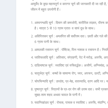
आयुर्वेद के कुछ महत्वपूर्ण व कारगर चूर्ण की जानकारी दी जा रही है,
जीवन में बहुत उपयोगी हैं।
अश्वगन्धादि चूर्ण :
दिमाग की कमजोरी, शारीरिक ताक़त, पौरुष कमज़ो
है। मात्रा 5 से 10 ग्राम प्रातः व सायं दूध के साथ।
अविपित्तकर चूर्ण :
अम्लपित्त की सर्वोत्तम दवा। छाती और गले की
6 ग्राम पानी के साथ।
आमलकी रसायन चूर्ण :
पौष्टिक, पित्त नाशक व रसायन है। नियमित 
जातिफलादि चूर्ण :
अतिसार, संग्रहणी, पेट में मरोड़, अरुचि, अप
दाडिमाष्टक चूर्ण :
स्वादिष्ट एवं रुचिवर्द्धक। अजीर्ण, अग्निमांद्य
चातुर्भद्र चूर्ण :
बच्चों के सामान्य रोग, ज्वर, अपचन, उल्टी, अग्नि
चोपचिन्यादि चूर्ण :
उपदंश, प्र-मेह, वातव्याधि, व्रण आदि पर। 
पुष्यानुग चूर्ण :
स्त्रियों के प्र-दर रोग की उत्तम दवा। सभी प्रका
सुबह-शाम शहद अथवा चावल के पानी में।
यवानिखांडव चूर्ण :
रोचक, पाचक व स्वादिष्ट। अरुचि, मंदाग्नि,