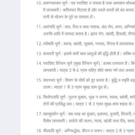
लवणभास्कर चूर्ण :
यह स्वादिष्ट व पाचक है तथा आमाशय शोधक 
में लाभकारी। कब्जियत मिटाता है और पतले दस्तों को बंद करता
पानी से भोजन के पूर्व या पश्चात लें।
लवांगादि चूर्ण :
वात, पित्त व कफ नाशक, कंठ रोग, वमन, अग्निमांद्य
अरुचि आदि में फायदा करता है। हृदय रोग, खांसी, हिचकी, पीनस
व्योषादि चूर्ण :
श्वास, खांसी, जुकाम, नजला, पीनस में लाभदायक 
शतावरी चूर्ण :
इससे सभी सात धातुओं की वृद्धि होती है। शक्ति वर
स्वादिष्ट विरेचन चूर्ण (सुख विरेचन चूर्ण) :
हल्का दस्तावर है। ब
लाभकारी। मात्रा 3 से 6 ग्राम रात्रि सोते समय गर्म जल अथवा
सारस्वत चूर्ण :
दिमाग के दोषों को दूर करता है। बुद्धि व स्मृति ब
उत्तम। मात्रा 1 से 3 ग्राम सुबह शाम दूध से।
सितोपलादि चूर्ण :
पुराना बुखार, भूख न लगना, श्वास, खांसी, श
रोगों की प्रसिद्ध दवा। मात्रा 1 से 3 ग्राम सुबह-शाम शहाद से।
महासुदर्शन चूर्ण :
सब तरह का बुखार, इकतरा, दुजारी, तिजारी, मलेरि
विशेष लाभकारी। कलेजे की जलन, प्यास, खांसी तथा पीठ, कमर, ज
सैंधवादि चूर्ण :
अग्निवर्द्धक, दीपन व पाचन। मात्रा 2 से 3 ग्रा