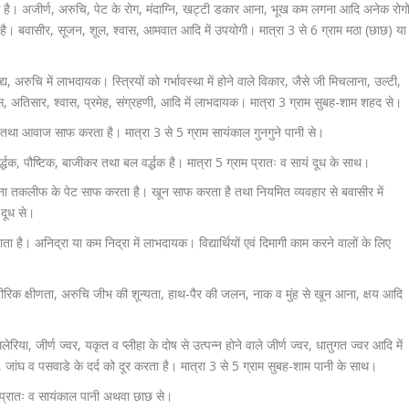
है। अजीर्ण, अरुचि, पेट के रोग, मंदाग्नि, खट्टी डकार आना, भूख कम लगना आदि अनेक रोगो
 है। बवासीर, सूजन, शूल, श्वास, आमवात आदि में उपयोगी। मात्रा 3 से 6 ग्राम मठा (छाछ) या
, अरुचि में लाभदायक। स्त्रियों को गर्भावस्था में होने वाले विकार, जैसे जी मिचलाना, उल्टी,
, अतिसार, श्वास, प्रमेह, संग्रहणी, आदि में लाभदायक। मात्रा 3 ग्राम सुबह-शाम शहद से।
तथा आवाज साफ करता है। मात्रा 3 से 5 ग्राम सायंकाल गुनगुने पानी से।
्द्धक, पौष्टिक, बाजीकर तथा बल वर्द्धक है। मात्रा 5 ग्राम प्रातः व सायं दूध के साथ।
िना तकलीफ के पेट साफ करता है। खून साफ करता है तथा नियमित व्यवहार से बवासीर में
 दूध से।
ढ़ाता है। अनिद्रा या कम निद्रा में लाभदायक। विद्यार्थियों एवं दिमागी काम करने वालों के लिए
ारीरिक क्षीणता, अरुचि जीभ की शून्यता, हाथ-पैर की जलन, नाक व मुंह से खून आना, क्षय आदि
या, जीर्ण ज्वर, यकृत व प्लीहा के दोष से उत्पन्न होने वाले जीर्ण ज्वर, धातुगत ज्वर आदि में
ांघ व पसवाडे के दर्द को दूर करता है। मात्रा 3 से 5 ग्राम सुबह-शाम पानी के साथ।
म प्रातः व सायंकाल पानी अथवा छाछ से।