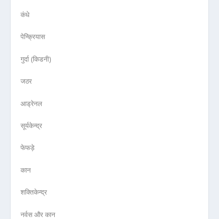
कंधे
पेन्क्रियास
गुर्दा (किडनी)
जठर
आड्रेनल
सूर्यकेन्द्र
फेफड़े
कान
शक्तिकेन्द्र
नर्वस और कान