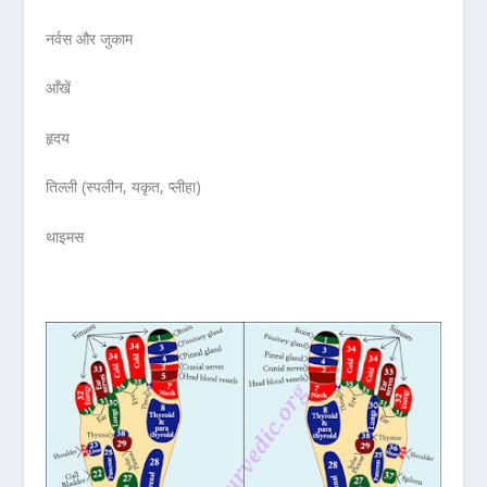
नर्वस और जुकाम
आँखें
हृदय
तिल्ली (स्पलीन, यकृत, प्लीहा)
थाइमस